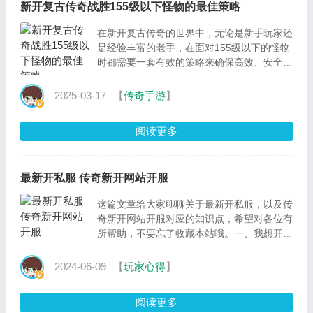
新开复古传奇战胜155级以下怪物的最佳策略
在新开复古传奇的世界中，无论是新手玩家还
是经验丰富的老手，在面对155级以下的怪物
时都需要一套有效的策略来确保高效、安全地
完成打怪任务。以下是一些经过实践检验的最
佳策略，帮助你在与这些怪物的战斗中占据上
2025-03-17
【
传奇手游
】
风
阅读更多
最新开私服 传奇新开网站开服
这篇文章给大家聊聊关于最新开私服，以及传
奇新开网站开服对应的知识点，希望对各位有
所帮助，不要忘了收藏本站哦。一、我想开一
个手游私服，需要哪些东西，求大神一台服务
器承载一
2024-06-09
【
玩家心得
】
阅读更多