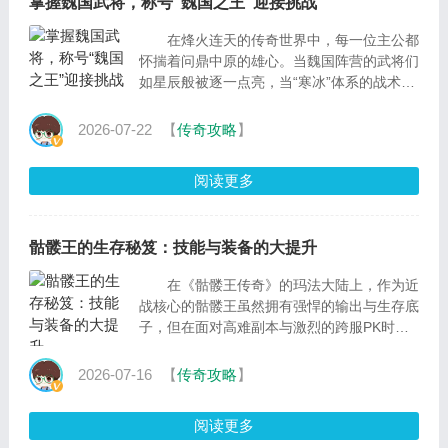
掌握魏国武将，称号“魏国之王”迎接挑战
在烽火连天的传奇世界中，每一位主公都
怀揣着问鼎中原的雄心。当魏国阵营的武将们
如星辰般被逐一点亮，当“寒冰”体系的战术齿
轮完美咬合，那份象征着至高荣耀的&l
2026-07-22
【
传奇攻略
】
阅读更多
骷髅王的生存秘笈：技能与装备的大提升
在《骷髅王传奇》的玛法大陆上，作为近
战核心的骷髅王虽然拥有强悍的输出与生存底
子，但在面对高难副本与激烈的跨服PK时，
往往容易陷入被集火秒杀的窘境。想要在这个
版本中真
2026-07-16
【
传奇攻略
】
阅读更多