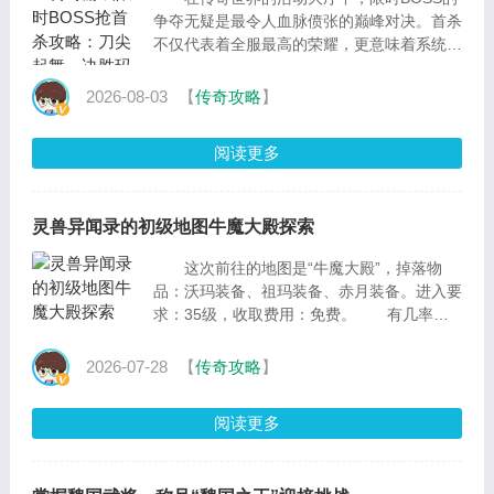
争夺无疑是最令人血脉偾张的巅峰对决。首杀
不仅代表着全服最高的荣耀，更意味着系统必
定掉落的“首爆极品装备”与海量稀有资
2026-08-03
【
传奇攻略
】
阅读更多
灵兽异闻录的初级地图牛魔大殿探索
这次前往的地图是“牛魔大殿”，掉落物
品：沃玛装备、祖玛装备、赤月装备。进入要
求：35级，收取费用：免费。 有几率爆
出的装备： 怒斩：攻击：12-30，准确：
+3，隐藏属性：怒
2026-07-28
【
传奇攻略
】
阅读更多