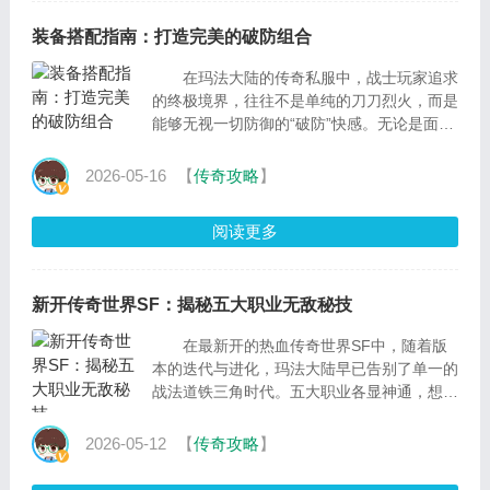
装备搭配指南：打造完美的破防组合
在玛法大陆的传奇私服中，战士玩家追求
的终极境界，往往不是单纯的刀刀烈火，而是
能够无视一切防御的“破防”快感。无论是面对
高魔御的道士神兽，还是身披重甲的敌方
2026-05-16
【
传奇攻略
】
阅读更多
新开传奇世界SF：揭秘五大职业无敌秘技
在最新开的热血传奇世界SF中，随着版
本的迭代与进化，玛法大陆早已告别了单一的
战法道铁三角时代。五大职业各显神通，想要
在瞬息万变的战场中立足，光有一身神装是远
远不够的。
2026-05-12
【
传奇攻略
】