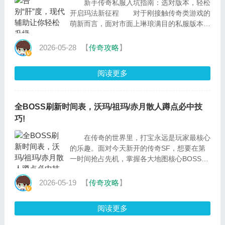
新手传奇私服入坑指南：选对版本，轻松
开启玛法新征程 对于刚接触传奇类游戏的
萌新而言，面对市面上琳琅满目的私服版本，
往往会感到无从下手。其实，只要掌握了科学
的选服思路
2026-05-28
【
传奇攻略
】
阅读更多
全BOSS刷新时间表，沃玛/祖玛/赤月散人蹲点必中技
巧!
在传奇的世界里，打宝永远是玩家最核心
的乐趣。面对今天新开的传奇SF，想要在第
一时间抢占先机，掌握各大地图核心BOSS的
刷新规律与蹲点技巧，绝对是散人玩家逆袭高
玩、赚取第一
2026-05-19
【
传奇攻略
】
阅读更多