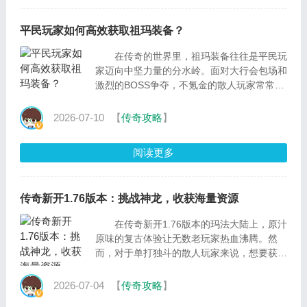
平民玩家如何高效获取祖玛装备？
在传奇的世界里，祖玛装备往往是平民玩
家迈向中坚力量的分水岭。面对大行会包场和
激烈的BOSS争夺，不氪金的散人玩家常常感
到迷茫。其实，获取祖玛装备并非只有死磕教
主这一条
2026-07-10
【
传奇攻略
】
阅读更多
传奇新开1.76版本：挑战神龙，收获海量资源
在传奇新开1.76版本的玛法大陆上，原汁
原味的复古体验让无数老玩家热血沸腾。然
而，对于单打独斗的散人玩家来说，想要获取
顶级装备和海量资源，往往难如登天——不是
2026-07-04
【
传奇攻略
】