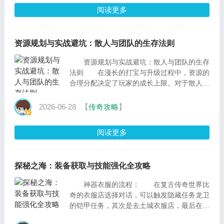
阅读更多
资源规划与实战避坑：散人与团队的生存法则
资源规划与实战避坑：散人与团队的生存
法则 在漫长的打宝与升级过程中，资源的
合理分配决定了玩家的成长上限。对于散人玩
家而言，切忌盲目追求顶级BOSS，应优先蹲
守骷髅精灵
2026-06-28
【
传奇攻略
】
阅读更多
探秘之海：装备获取与技能强化全攻略
神器衣服的流程： 在复古传奇世界比
奇的衣服店选择对话，可以触发隐藏任务龙卫
的铠甲任务，其次是去土城衣服店，最后在白
日门衣服店。 飞鸟游鱼任务的流程：