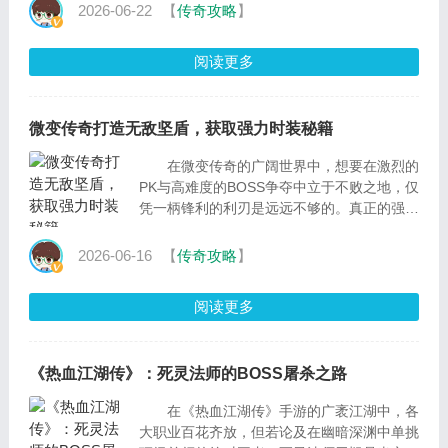
打怪的时候
2026-06-22
【
传奇攻略
】
阅读更多
微变传奇打造无敌坚盾，获取强力时装秘籍
在微变传奇的广阔世界中，想要在激烈的
PK与高难度的BOSS争夺中立于不败之地，仅
凭一柄锋利的利刃是远远不够的。真正的强
者，必然是“坚盾在身，华服加体”。打造无敌
2026-06-16
【
传奇攻略
】
阅读更多
《热血江湖传》：死灵法师的BOSS屠杀之路
在《热血江湖传》手游的广袤江湖中，各
大职业百花齐放，但若论及在幽暗深渊中单挑