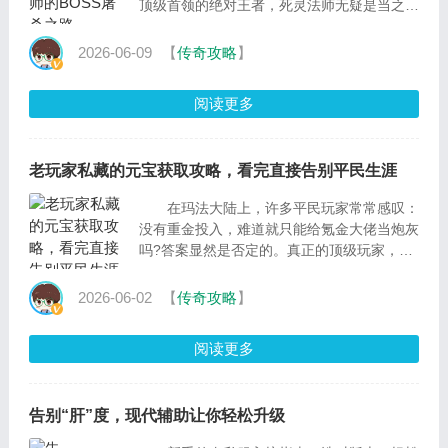
顶级首领的绝对王者，死灵法师无疑是当之无
愧的“BOSS屠杀机器”。不同于剑客的刀
2026-06-09
【
传奇攻略
】
阅读更多
老玩家私藏的元宝获取攻略，看完直接告别平民生涯
在玛法大陆上，许多平民玩家常常感叹：
没有重金投入，难道就只能给氪金大佬当炮灰
吗?答案显然是否定的。真正的顶级玩家，往
往不是盲目挥霍的莽夫，而是精通资源整合与
策略运营的
2026-06-02
【
传奇攻略
】
阅读更多
告别“肝”度，现代辅助让你轻松升级