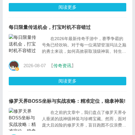
阅读更多
每日限量传送机会，打宝时机不容错过
在2026年最新传奇手游中，赛季争霸的
号角已经吹响。对于每一位渴望登顶玛法之巅
的勇士来说，如何高效获取顶级神装、转生材
料与海量元宝，是拉开战力差距的关键。今
天，我们将为...
2026-08-07
【
传奇资讯
】
阅读更多
修罗天界BOSS坐标与实战攻略：精准定位，稳拿神装!
在之前的文章中，我们盘点了修罗天界令
人垂涎的战神级神装与珍稀宝藏。然而，面对
庞大且凶险的修罗天界，盲目跑图不仅浪费时
间，还容易沦为其他大行会的“炮灰”。今...