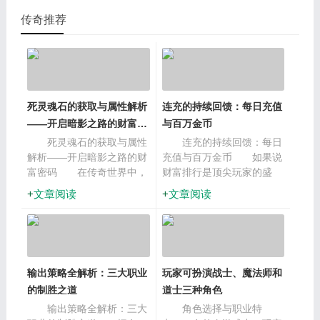
传...
家可以在这里合成)，可以不用关注。八卦炉这里腰带，鞋
传奇推荐
子...
死灵魂石的获取与属性解析
连充的持续回馈：每日充值
——开启暗影之路的财富密
与百万金币
码
死灵魂石的获取与属性
连充的持续回馈：每日
解析——开启暗影之路的财
充值与百万金币 如果说
富密码 在传奇世界中，
财富排行是顶尖玩家的盛
任何强大的力量都需要付出
宴，那么“连充豪礼”与“百万
文章阅读
文章阅读
相应的代价。死灵魂石作为
金币”活动则是为广大中坚
提升实力的核心途径，其背
力量准备的丰厚福利。这
后隐藏着一
输出策略全解析：三大职业
玩家可扮演战士、魔法师和
的制胜之道
道士三种角色
输出策略全解析：三大
角色选择与职业特