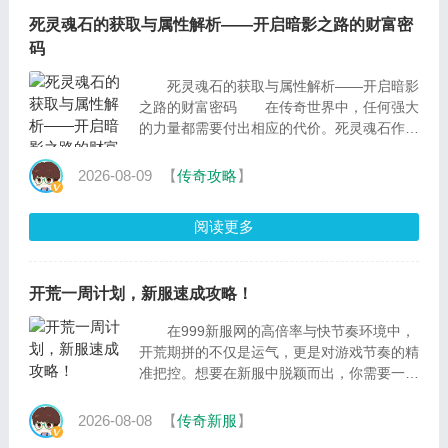
死灵魂石的获取与属性解析——开启暗影之路的财富密
码
死灵魂石的获取与属性解析——开启暗影
之路的财富密码 在传奇世界中，任何强大
的力量都需要付出相应的代价。死灵魂石作为
提升实力的核心途径，其背后隐藏着一...
2026-08-09
【
传奇攻略
】
阅读更多
开荒一周计划，新服速成攻略！
在999新服网的高倍率与快节奏环境中，
开荒期拼的不仅是运气，更是对游戏节奏的精
准把控。想要在新服中脱颖而出，你需要一份
从1级到40级的严密规划。这份速成计划将升
级节奏、...
2026-08-08
【
传奇新服
】