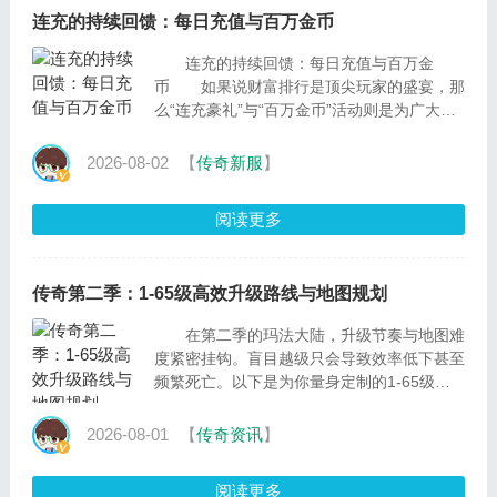
连充的持续回馈：每日充值与百万金币
连充的持续回馈：每日充值与百万金
币 如果说财富排行是顶尖玩家的盛宴，那
么“连充豪礼”与“百万金币”活动则是为广大中
坚力量准备的丰厚福利。这...
2026-08-02
【
传奇新服
】
阅读更多
传奇第二季：1-65级高效升级路线与地图规划
在第二季的玛法大陆，升级节奏与地图难
度紧密挂钩。盲目越级只会导致效率低下甚至
频繁死亡。以下是为你量身定制的1-65级分
阶段升级路线，助你稳扎稳打，快速成
型。 一、 1...
2026-08-01
【
传奇资讯
】
阅读更多