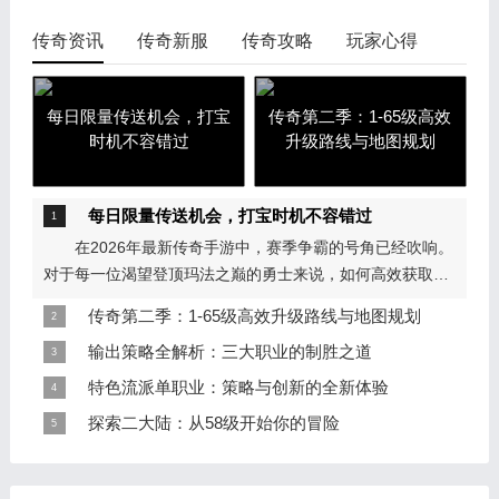
传奇资讯
传奇新服
传奇攻略
玩家心得
每日限量传送机会，打宝
传奇第二季：1-65级高效
时机不容错过
升级路线与地图规划
每日限量传送机会，打宝时机不容错过
在2026年最新传奇手游中，赛季争霸的号角已经吹响。
对于每一位渴望登顶玛法之巅的勇士来说，如何高效获取顶
级神装、转生材料与海量元宝，是拉开战力差距的关键。
传奇第二季：1-65级高效升级路线与地图规划
今...
在第二季的玛法大陆，升级节奏与地图难度紧密挂钩。
输出策略全解析：三大职业的制胜之道
盲目越级只会导致效率低下甚至频繁死亡。以下是为你量身
输出策略全解析：三大职业的制胜之道 拥有了
特色流派单职业：策略与创新的全新体验
定制的1-65级分阶段升级路线，助你稳扎稳打，快速成
&ldquo;运九套&rdquo;的稳定高伤，只是完成了输出策略的
在传奇单职业版本的浩瀚世界中，沉默版本以其独特的
探索二大陆：从58级开始你的冒险
型。...
一半。如何将这份伤害最大化地倾泻到敌人身上，则需要根
控制机制和策略深度，确实吸引了大批硬核玩家的目光。然
二大陆攻略：等级可突破到58级。勋章合成独孤求败勋
据职...
而，单职业的魅力绝不仅限于沉默。随着版本的不断更迭，
章，时装合成天启时装。炸弹这里的没有充值送的好(普通玩