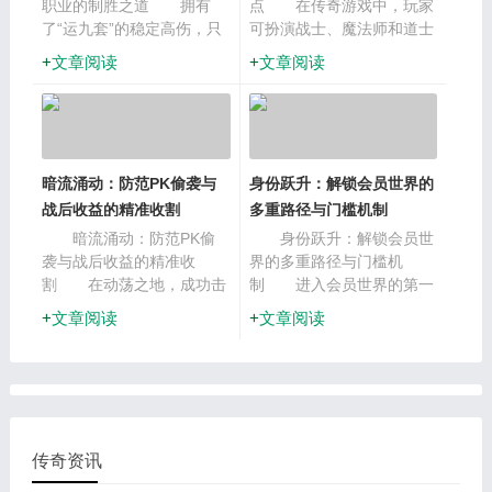
职业的制胜之道 拥有
点 在传奇游戏中，玩家
了“运九套”的稳定高伤，只
可扮演战士、魔法师和道士
是完成了输出策略的一半。
三种角色，它们各具特色，
文章阅读
文章阅读
如何将这份伤害最大化地倾
在40级前刷级时有着不同的
泻到敌人身上，则需要根据
优劣势。 战士是近战物
职业特性，制定
理输出的代表，拥有高生命
值与
暗流涌动：防范PK偷袭与
身份跃升：解锁会员世界的
战后收益的精准收割
多重路径与门槛机制
暗流涌动：防范PK偷
身份跃升：解锁会员世
袭与战后收益的精准收
界的多重路径与门槛机
割 在动荡之地，成功击
制 进入会员世界的第一
杀BOSS只是完成了一半的
步，是完成身份的跃升。在
文章阅读
文章阅读
任务，另一半则是如何在混
传奇的生态中，会员身份的
乱的战场中保全战利品。动
获取通常分为两种截然不同
荡之地是PK的温床，无数
的模式，分别对应着不同类
玩家在击败
型的
传奇资讯