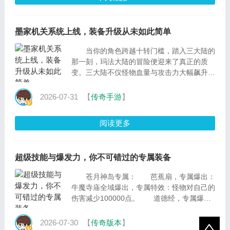
墨家机关系统上线，装备升级从未如此简单
当你的角色跨越十转门槛，踏入三大陆的
那一刻，玛法大陆的冒险便迎来了真正的质
变。三大陆不仅怪物血量与攻击力大幅飙升，
更带来了颠覆传统的全新玩法机制。想要在这
里告别手...
2026-07-31
【
传奇手游
】
阅读更多
超级技能与爆发力，你不可错过的专属装备
苍月神岛专属： 芭蕉扇，专属爆出：
牛魔寺庙全域爆出，专属特效：怪物对自己的
伤害减少100000点。 道德经，专属爆
出：魔龙血域全域爆出，专属特效：每秒可额
外获得200000经验。 ...
2026-07-30
【
传奇版本
】