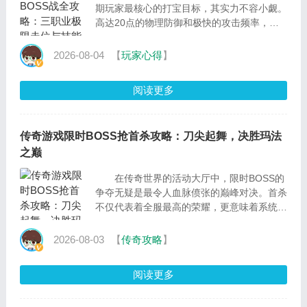
期玩家最核心的打宝目标，其实力不容小觑。
高达20点的物理防御和极快的攻击频率，让
它成为了无数散人玩家的噩梦。然而，在玛法
大陆的极道...
2026-08-04
【
玩家心得
】
阅读更多
传奇游戏限时BOSS抢首杀攻略：刀尖起舞，决胜玛法
之巅
在传奇世界的活动大厅中，限时BOSS的
争夺无疑是最令人血脉偾张的巅峰对决。首杀
不仅代表着全服最高的荣耀，更意味着系统必
定掉落的“首爆极品装备”与海量稀有资...
2026-08-03
【
传奇攻略
】
阅读更多