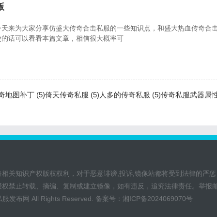
版
今天来为大家分享仿盛大传奇合击私服的一些知识点，和盛大热血传奇合
楚的话可以看看本篇文章，相信很大概率可
地图补丁 (5)
倚天传奇私服 (5)
人多的传奇私服 (5)
传奇私服武器属性 
奇相关知识产权版权权利，对于恶意诽谤,投诉,镜像站都将受到法律的严惩
授权禁止转载、摘编、复制或建立镜像，如有违反，追究法律责任。举报
私服发布网
All Rights Reserved. 备案号：
湘ICP备2024069070号