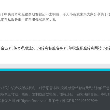
关于中央传奇私服很多朋友都还不太明白，今天小编就来为大家分享关于
思传奇私服是由于传奇服务端泄露，私
击 (5)
传奇私服迷失 (5)
传奇私服名字 (5)
单职业私服传奇网站 (5)
传
奇相关知识产权版权权利，对于恶意诽谤,投诉,镜像站都将受到法律的严惩
授权禁止转载、摘编、复制或建立镜像，如有违反，追究法律责任。举报
私服发布网
All Rights Reserved. 备案号：
湘ICP备2024069070号