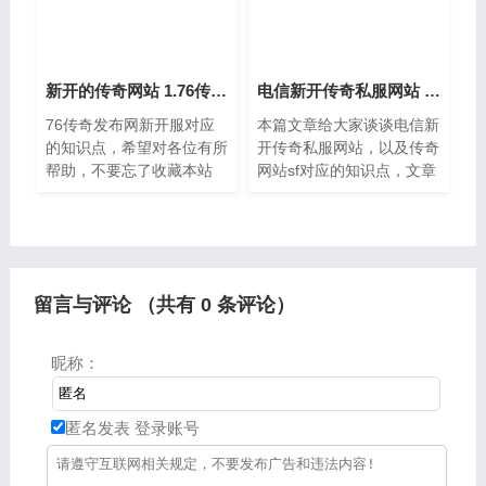
新开的传奇网站 1.76传奇发布网新开服
电信新开传奇私服网站 传奇网站sf
76传奇发布网新开服对应
本篇文章给大家谈谈电信新
的知识点，希望对各位有所
开传奇私服网站，以及传奇
帮助，不要忘了收藏本站
网站sf对应的知识点，文章
哦，这篇文章给大家聊聊关
可能有点长，但是希望大家
于新开的传奇网站，以及
可以阅读完，增长自己的知
1。一、传奇发布站怎么做
识，最重要的是希望对各位
要想搭建一个传奇发布站，
有所帮助，可以解决了您的
可以按照
问
留言与评论 （共有
0
条评论）
昵称：
匿名发表
登录账号