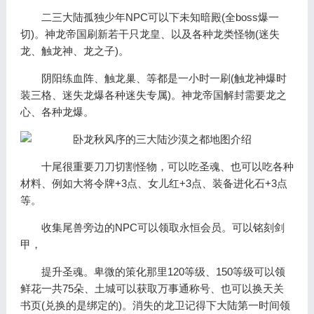
二三大陆孤独少年NPC可以下未知暗殿(全boss爆一
切)。神龙帝国刷新若干只龙皇、以及各种龙类怪物(迷失
龙、触龙神、龙之子)。
阴阳练血阵、触龙巢、等都是一小时一刷(触龙神爆时
装三格、迷失龙爆各种迷失专属)。神龙帝国解封需要龙之
心、各种龙爆。
十尾很重要刀刀切割怪物，可以吃圣魂、也可以吃各种
材料、例如大将令牌+3点、女儿红+3点、装备进化石+3点
等。
收集尾兽旁边的NPC可以领取永恒会员。可以铭刻剑
甲，
提升圣魂。卑微的策化那里120等级、150等级可以领
鲜花一共75朵、土城可以获取万事通称号、也可以换天关
书页(兑换的是绑定的)。消失的龙卫记得下大陆第一时间领