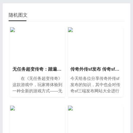
随机图文
无任务超变传奇：踏遍玛法问鼎巅峰之攻略大全
传奇外传sf发布 传奇sf三端发布网站大全
在《无任务超变传奇》
今天给各位分享传奇外传sf
这款游戏中，玩家将体验到
发布的知识，其中也会对传
一种全新的游戏方式——无
奇sf三端发布网站大全进行
需完成繁琐的任务，专注于
解释，如果能碰巧解决你现
探索、战斗和成长。本文将
在面临的问题，别忘了关注
为你提供一份详尽的攻略指
本站，现在开始吧。一、新
南，助你在玛
传奇外传各BOSS刷新点，
(包