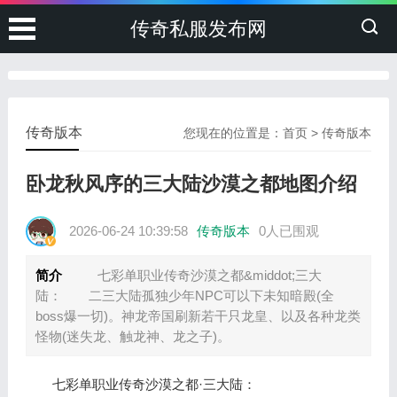
传奇私服发布网
传奇版本
您现在的位置是：
首页
>
传奇版本
卧龙秋风序的三大陆沙漠之都地图介绍
2026-06-24 10:39:58
传奇版本
0人已围观
简介
七彩单职业传奇沙漠之都&middot;三大
陆： 二三大陆孤独少年NPC可以下未知暗殿(全
boss爆一切)。神龙帝国刷新若干只龙皇、以及各种龙类
怪物(迷失龙、触龙神、龙之子)。
七彩单职业传奇沙漠之都·三大陆：