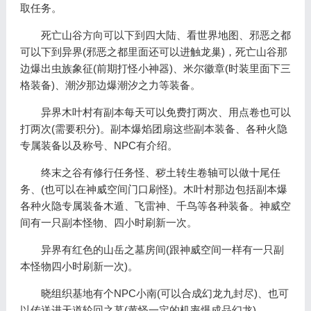
取任务。
死亡山谷方向可以下到四大陆、看世界地图、邪恶之都
可以下到异界(邪恶之都里面还可以进触龙巢)，死亡山谷那
边爆出虫族象征(前期打怪小神器)、米尔徽章(时装里面下三
格装备)、潮汐那边爆潮汐之力等装备。
异界木叶村有副本每天可以免费打两次、用点卷也可以
打两次(需要积分)。副本爆焰团扇这些副本装备、各种火隐
专属装备以及称号、NPC有介绍。
终末之谷有修行任务怪、秽土转生卷轴可以做十尾任
务、(也可以在神威空间门口刷怪)。木叶村那边包括副本爆
各种火隐专属装备木遁、飞雷神、千鸟等各种装备。神威空
间有一只副本怪物、四小时刷新一次。
异界有红色的山岳之墓房间(跟神威空间一样有一只副
本怪物四小时刷新一次)。
晓组织基地有个NPC小南(可以合成幻龙九封尽)、也可
以传送进天道轮回之墓(黄怪一定的机率爆成品幻龙)。