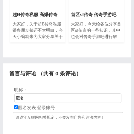
超B传奇私服 高爆传奇
首区sf传奇 传奇手游吧
大家好，关于超B传奇私服
大家好，今天给各位分享首
很多朋友都还不太明白，今
区sf传奇的一些知识，其中
天小编就来为大家分享关于
也会对传奇手游吧进行解
高爆传奇的知识，希望对各
释，文章篇幅可能偏长，如
位有所帮助。一、玩传奇私
果能碰巧解决你现在面临的
服很卡cpu占用100%.怎么
问题，别忘了关注本站，现
办私服的游戏多数没有进行
在就马上开始吧。一、第一
个传
留言与评论 （共有
0
条评论）
昵称：
匿名发表
登录账号