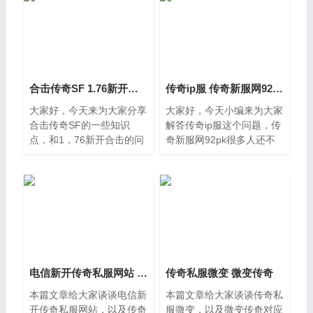
合击传奇SF 1.76新开合击
传奇ip服 传奇新服网92pk
大家好，今天来为大家分享
大家好，今天小编来为大家
合击传奇SF的一些知识
解答传奇ip服这个问题，传
点，和1，76新开合击的问
奇新服网92pk很多人还不
题解析，大家要是都明白，
知道，现在让我们一起来看
那么可以忽略，如果不太清
看吧。一、现在《传奇世
楚的话可以看看本篇文章，
界》私服还有出路吗现在的
相信很大概率可以解决您的
私服有的刚开几天就倒，不
问题，接下来
如
电信新开传奇私服网站 传奇网站sf
传奇私服微变 微变传奇
本篇文章给大家谈谈电信新
本篇文章给大家谈谈传奇私
开传奇私服网站，以及传奇
服微变，以及微变传奇对应