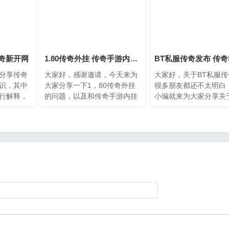
奇新开网
1.80传奇外挂 传奇手游内挂辅助工具
BT私服传奇发布 传奇
分享传奇
大家好，感谢邀请，今天来为
大家好，关于BT私服
识，其中
大家分享一下1，80传奇外挂
很多朋友都还不太明白
行解释，
的问题，以及和传奇手游内挂
小编就来为大家分享关
如果能碰
辅助工具的一些困惑，大家要
SF吧的知识，希望对
问题，别
是还不太明白的话，也没有关
帮助。一、去哪找传奇
就马上开
系，因为接下来将为大家分
传奇就是得人多玩着才
享，希望可以帮助到大家
你玩单机能