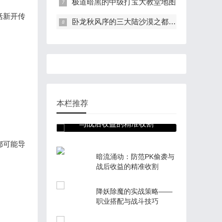
极道暗黑的中级打宝大教堂地图
括新开传
卧龙秋风序的三大陆沙漠之都地图介绍
本栏推荐
暗流涌动：防范PK偷袭
与战后收益的精准收割
都可能导
暗流涌动：防范PK偷袭与
战后收益的精准收割
降妖除魔的实战策略——
职业搭配与战斗技巧