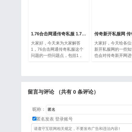
1.76合击网通传奇私服 1.76合击版本
传奇新开私服网 传
大家好，今天来为大家解答
大家好，今天给各位
1，76合击网通传奇私服这个
新开私服网的一些知
问题的一些问题点，包括1，
也会对传奇新开网进
76合击版本也一样很多人还不
文章篇幅可能偏长，
知道，因此呢，今天就来为大
巧解决你现在面临的
家分析分析，现在让我们一起
忘了关注本站，现在
来看看吧，如果解决了您
始吧。一、怎么
留言与评论 （共有
0
条评论）
昵称：
匿名发表
登录账号