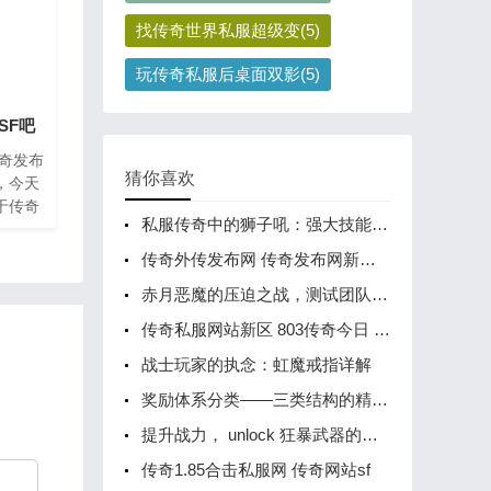
找传奇世界私服超级变(5)
玩传奇私服后桌面双影(5)
SF吧
传奇发布
猜你喜欢
，今天
于传奇
私服传奇中的狮子吼：强大技能解析
各位有所
单机版
传奇外传发布网 传奇发布网新开服
激情，
赤月恶魔的压迫之战，测试团队协作极限
传奇私服网站新区 803传奇今日 传奇网站sf
战士玩家的执念：虹魔戒指详解
奖励体系分类——三类结构的精准定位
提升战力， unlock 狂暴武器的秘密
传奇1.85合击私服网 传奇网站sf