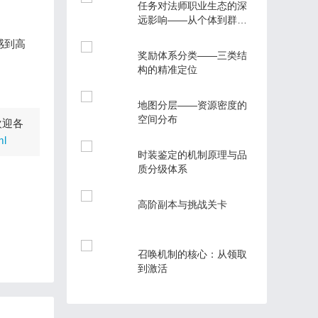
任务对法师职业生态的深
远影响——从个体到群体
的范式转移
感到高
奖励体系分类——三类结
构的精准定位
地图分层——资源密度的
空间分布
欢迎各
ml
时装鉴定的机制原理与品
质分级体系
高阶副本与挑战关卡
召唤机制的核心：从领取
到激活