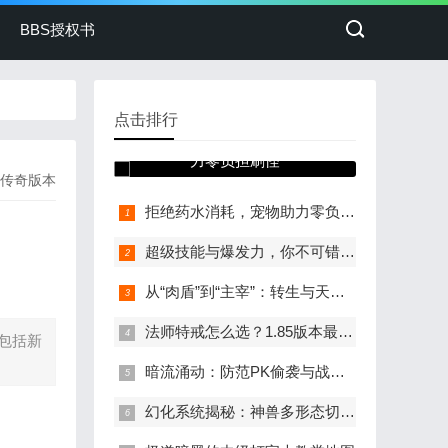
BBS授权书
点击排行
拒绝药水消耗，宠物助
力零负担刷怪
传奇版本
拒绝药水消耗，宠物助力零负担刷怪
超级技能与爆发力，你不可错过的专属装备
从“肉盾”到“主宰”：转生与天赋的双重提升
法师特戒怎么选？1.85版本最强搭配来了
包括新
暗流涌动：防范PK偷袭与战后收益的精准收割
幻化系统揭秘：神兽多形态切换的魅力