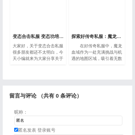
别的了解，因此呢，今天就
大家好，今天给各位分享
来为大家
1。一、热
变态合击私服 变态功培合击发布网
探索好传奇私服：魔龙血域行进指南
大家好，关于变态合击私服
在好传奇私服中，魔龙
很多朋友都还不太明白，今
血域作为一处充满挑战与机
天小编就来为大家分享关于
遇的地图区域，吸引着无数
变态功培合击发布网的知
玩家前来探险。这片神秘的
识，希望对各位有所帮助。
土地不仅隐藏着丰富的宝藏
一、传奇私服合击什么职业
和强力的怪物，同时也是许
好经常玩合击版本的你一
多玩家提升实力的重要场
留言与评论 （共有
0
条评论）
昵称：
匿名发表
登录账号