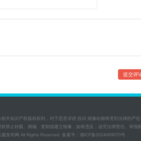
奇相关知识产权版权权利，对于恶意诽谤,投诉,镜像站都将受到法律的严惩
授权禁止转载、摘编、复制或建立镜像，如有违反，追究法律责任。举报
私服发布网
All Rights Reserved. 备案号：
湘ICP备2024069070号