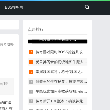
BBS授权书
点击排行
传奇游戏限时BOSS抢首
杀攻略：刀尖起舞，决
传奇攻略
胜玛法之巅
传奇游戏限时BOSS抢首杀攻略：刀尖起舞，决胜玛法之巅
灵兽异闻录的初级地图牛魔大殿探索
掌握魏国武将，称号“魏国之王”迎接挑战
骷髅王的生存秘笈：技能与装备的大提升
当“暗
平民玩家如何高效获取祖玛装备？
传奇新开1.76版本：挑战神龙，收获海量资源
”的前缀
当前所有