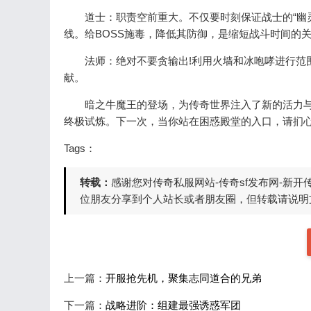
道士：职责空前重大。不仅要时刻保证战士的“幽灵盾
线。给BOSS施毒，降低其防御，是缩短战斗时间的
法师：绝对不要贪输出!利用火墙和冰咆哮进行范围
献。
暗之牛魔王的登场，为传奇世界注入了新的活力与
终极试炼。下一次，当你站在困惑殿堂的入口，请扪
Tags：
转载：
感谢您对传奇私服网站-传奇sf发布网-新
位朋友分享到个人站长或者朋友圈，但转载请说明文
上一篇：
开服抢先机，聚集志同道合的兄弟
下一篇：
战略进阶：组建最强诱惑军团