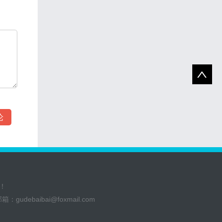
！
邮箱：
gudebaibai@foxmail.com