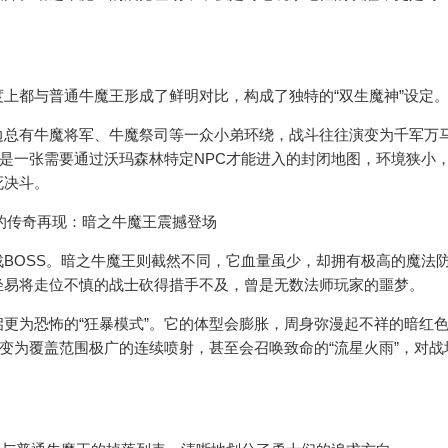
都与普通牛魔王形成了鲜明对比，构成了独特的“双生魔神”设定
总有牛魔将军、牛魔祭司等一众小弟环绕，战斗往往演变为千军万
这是一张需要通过沃玛森林特定NPC才能进入的封闭地图，环境狭小
死决斗。
OSS。暗之牛魔王则截然不同，它血量虽少，却拥有极高的魔法
轻易将走位不慎的战士砍得措手不及，曾是无数法师玩家的噩梦。
为恐怖的“狂暴模式”。它的体型会膨胀，周身弥漫起不祥的暗红
将变为覆盖范围极广的连续喷射，甚至会召唤致命的“流星火雨”，对战
。