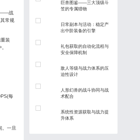
巨兽图鉴——三大顶级斗
笠的专属猎物
——战
是其常规
日常副本与活动：稳定产
出中阶装备的引擎
的重装
礼包获取的自动化流程与
中。
安全保障机制
敌人等级与战力体系的压
迫性设计
人形幻兽的战斗协同与战
S(每
术配合
系统性资源获取与战力提
升体系
间。一旦