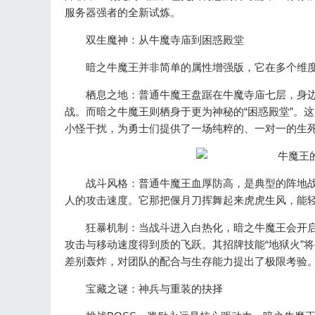
服务器强者的全新试炼。
双生魔神：从牛魔寺庙到困惑殿堂
暗之牛魔王并非简单的属性增强版，它在多个维度上
栖息之地：普通牛魔王盘踞在牛魔寺庙七层，身边
战。而暗之牛魔王则栖身于更为神秘的“困惑殿堂”。
小怪干扰，为勇士们提供了一场纯粹的、一对一的生
战斗风格：普通牛魔王血厚防高，是典型的阵地战B
人的攻击速度。它那把偃月刀挥舞起来虎虎生风，能
狂暴机制：当战斗进入白热化，暗之牛魔王会开启更
攻击与移动速度得到质的飞跃。其招牌技能“地狱火”
差别轰炸，对团队的配合与生存能力提出了极限考验
宝藏之谜：神兵与重装的抉择