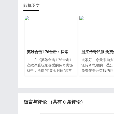
随机图文
英雄合击1.76合击：探索游戏内的黄金时间
在《英雄合击1.76合击》
大家好，今天来为大
这款深受玩家喜爱的传奇类游
江传奇私服的一些知
戏中，所谓的“黄金时间”通常
免费传奇公益服的问
指的是玩家在线人数最多、活
大家要是都明白，那
动最为频繁、奖励最丰厚的时
略，如果不太清楚的
间段。了解并利用好这
看本篇文章，相信很
以解决您的问题，
留言与评论 （共有
0
条评论）