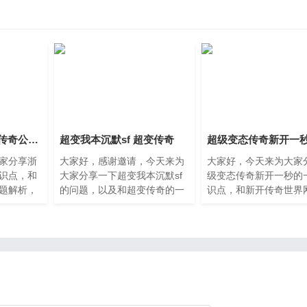
浙江传奇私服 免费传奇公益服
超变我本沉默sf 超变传奇
家分享浙
大家好，感谢邀请，今天来为
大家好，今天来为大家
识点，和
大家分享一下超变我本沉默sf
级变态传奇新开一秒的
题解析，
的问题，以及和超变传奇的一
识点，和新开传奇世界
么可以忽
些困惑，大家要是还不太明白
开一秒的问题解析，大
话可以看
的话，也没有关系，因为接下
都明白，那么可以忽略
大概率可
来将为大家分享，希望可以帮
不太清楚的话可以看看
助到大家，解决大家
章，相信很大概