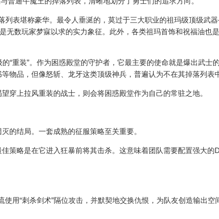
与普通牛魔王的掉落列表，清晰地划分了勇士们的追求方向。
掉落列表堪称豪华。最令人垂涎的，莫过于三大职业的祖玛级顶级武器
”是无数玩家梦寐以求的实力象征。此外，各类祖玛首饰和祝福油也
的“重装”。作为困惑殿堂的守护者，它最主要的使命就是爆出武士
书等物品，但像怒斩、龙牙这类顶级神兵，普遍认为不在其掉落列表
望穿上拉风重装的战士，则会将困惑殿堂作为自己的常驻之地。
灭的结局。一套成熟的征服策略至关重要。
策略是在它进入狂暴前将其击杀。这意味着团队需要配置强大的DP
使用“刺杀剑术”隔位攻击，并默契地交换仇恨，为队友创造输出空