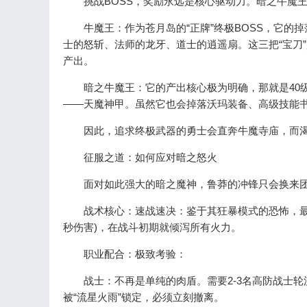
挑战BOSS，奖励永远是核心驱动力。暗之牛魔王
牛魔王：作为苍月岛的“正牌”终极BOSS，它的
士的怒斩、法师的龙牙、道士的逍遥扇。这三把“宝刀
产出。
暗之牛魔王：它的产出核心极为明确，那就是40级
——天魔神甲。虽然它也会掉落沃玛装备、高级技能
因此，追求终极武器的勇士会直奔牛魔寺庙，而渴
征服之道：如何应对暗之怒火
面对如此强大的暗之魔神，鲁莽的冲锋只会换来团
战术核心：速战速决：鉴于其狂暴模式的恐怖，最佳
秒伤害)，在战斗初期就倾泻所有火力。
职业配合：极致考验：
战士：不再是单纯的肉盾。需要2-3名高防战士轮流
被“流星火雨”锁定，必须立刻撤离。