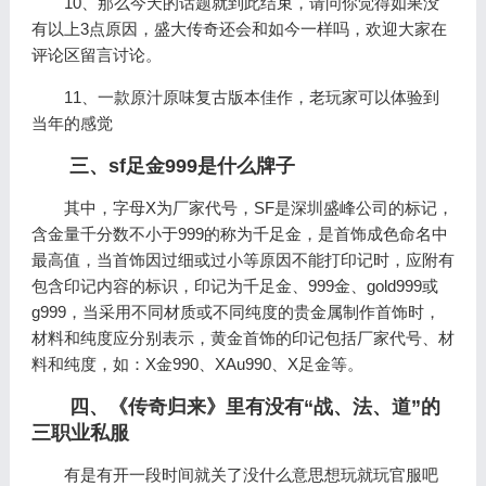
10、那么今天的话题就到此结束，请问你觉得如果没
有以上3点原因，盛大传奇还会和如今一样吗，欢迎大家在
评论区留言讨论。
11、一款原汁原味复古版本佳作，老玩家可以体验到
当年的感觉
三、sf足金999是什么牌子
其中，字母X为厂家代号，SF是深圳盛峰公司的标记，
含金量千分数不小于999的称为千足金，是首饰成色命名中
最高值，当首饰因过细或过小等原因不能打印记时，应附有
包含印记内容的标识，印记为千足金、999金、gold999或
g999，当采用不同材质或不同纯度的贵金属制作首饰时，
材料和纯度应分别表示，黄金首饰的印记包括厂家代号、材
料和纯度，如：X金990、XAu990、X足金等。
四、《传奇归来》里有没有“战、法、道”的
三职业私服
有是有开一段时间就关了没什么意思想玩就玩官服吧