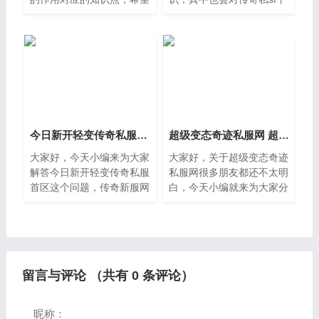
对各位有所帮助，不要忘了
台发布网进行解释，文章篇
收藏本站哦。一、水电接口
幅可能偏长，如果能碰巧解
类型不同类型的接口可以满
决你现在面临的问题，别忘
足不同家用电器的需求，
了关注本站，现在就马上开
始吧。一、
今日新开轻变传奇私服首区 传奇新服网微变
超级变态奇迹私服网 超级变态攻击速度快手游传奇
大家好，今天小编来为大家
大家好，关于超级变态奇迹
解答今日新开轻变传奇私服
私服网很多朋友都还不太明
首区这个问题，传奇新服网
白，今天小编就来为大家分
微变很多人还不知道，现在
享关于超级变态攻击速度快
让我们一起来看看吧。一、
手游传奇的知识，希望对各
如何去开一个私服需要注意
位有所帮助。一、人多的奇
哪些问题现有合法代理
迹私服有哪些1、奇迹私
留言与评论 （共有
0
条评论）
昵称：