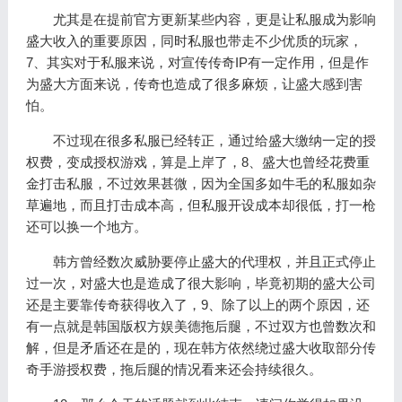
尤其是在提前官方更新某些内容，更是让私服成为影响
盛大收入的重要原因，同时私服也带走不少优质的玩家，
7、其实对于私服来说，对宣传传奇IP有一定作用，但是作
为盛大方面来说，传奇也造成了很多麻烦，让盛大感到害
怕。
不过现在很多私服已经转正，通过给盛大缴纳一定的授
权费，变成授权游戏，算是上岸了，8、盛大也曾经花费重
金打击私服，不过效果甚微，因为全国多如牛毛的私服如杂
草遍地，而且打击成本高，但私服开设成本却很低，打一枪
还可以换一个地方。
韩方曾经数次威胁要停止盛大的代理权，并且正式停止
过一次，对盛大也是造成了很大影响，毕竟初期的盛大公司
还是主要靠传奇获得收入了，9、除了以上的两个原因，还
有一点就是韩国版权方娱美德拖后腿，不过双方也曾数次和
解，但是矛盾还在是的，现在韩方依然绕过盛大收取部分传
奇手游授权费，拖后腿的情况看来还会持续很久。