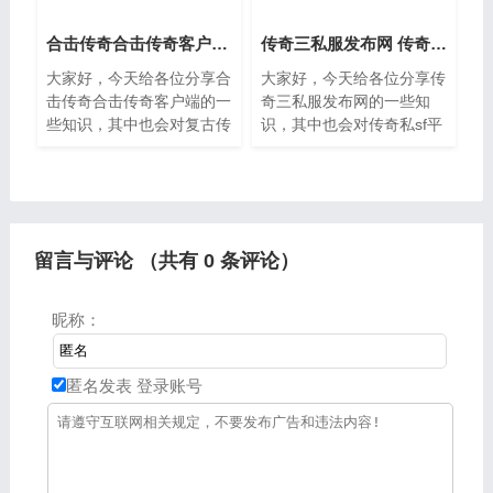
合击传奇合击传奇客户端 复古传奇英雄版合击哪个厉害
传奇三私服发布网 传奇私sf平台发布网
大家好，今天给各位分享合
大家好，今天给各位分享传
击传奇合击传奇客户端的一
奇三私服发布网的一些知
些知识，其中也会对复古传
识，其中也会对传奇私sf平
奇英雄版合击哪个厉害进行
台发布网进行解释，文章篇
解释，文章篇幅可能偏长，
幅可能偏长，如果能碰巧解
如果能碰巧解决你现在面临
决你现在面临的问题，别忘
的问题，别忘了关注本站，
了关注本站，现在就马上开
现
始吧
留言与评论 （共有
0
条评论）
昵称：
匿名发表
登录账号