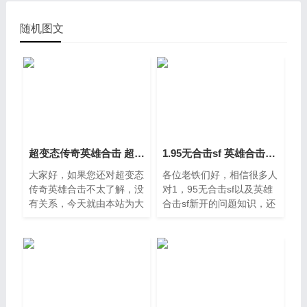
随机图文
超变态传奇英雄合击 超变合击手游传奇
1.95无合击sf 英雄合击sf新开
大家好，如果您还对超变态
各位老铁们好，相信很多人
传奇英雄合击不太了解，没
对1，95无合击sf以及英雄
有关系，今天就由本站为大
合击sf新开的问题知识，还
家分享超变态传奇英雄合击
望可以帮助大家，解决大家
的知识，包括超变合击手游
的一些困惑，下面一起来看
传奇的问题都会给大家分析
看吧，95无合击sf都不是特
到，还望可以解决大家的问
别的了解，因此呢，今天就
来为大家