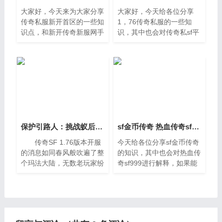
大家好，今天来为大家分享
大家好，今天给各位分享
传奇私服新开首区的一些知
1，76传奇私服的一些知
识点，和新开传奇新服网手
识，其中也会对传奇私sf平
机版的问题解析，大家要是
台发布网进行解释，文章篇
都明白，那么可以忽略，如
幅可能偏长，如果能碰巧解
果不太清楚的话可以看看本
决你现在面临的问题，别忘
篇文章，相信很大概率可以
了关注本站，现在就马上开
解
始吧。一、
保护引路人：挑战蚁后巢穴的关键
sf金币传奇 热血传奇sf999
传奇SF 1.76版本开服
今天给各位分享sf金币传奇
的消息如同春风般吹遍了整
的知识，其中也会对热血传
个玛法大陆，无数老玩家纷
奇sf999进行解释，如果能
纷回归，渴望在这片熟悉的
碰巧解决你现在面临的问
土地上重温当年的热血与激
题，别忘了关注本站，现在
情。作为一名从公测便征战
开始吧。一、《传奇》手游
至今的老兵，我深知1.76
如何快速赚元宝1、首先，
你要