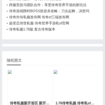
跨服竞技与团队合作：享受传奇世界手游的新玩法
传奇游戏限时BOSS抢首杀攻略：刀尖起舞，决胜玛
法之巅
传奇外传私服发布网 传奇sf三端发布网
超变态传世私服 传奇世界手游私sf官网
传奇私服1.76版 复古传奇版本
随机图文
传奇私服新开首区 新开传奇新服网手机版
1.76传奇私服 传奇私sf平台发布网