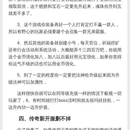
领取双倍，这个翅膀和宝石一定要先升起来，魂珠你升到五
就差不多了。
3、这个游戏你装备再好一个人打肯定打不赢一群人，
所以有野心的玩家必须要建个会召集一群兄弟霸服。
4、然后其他的装备就创建小号，每天官位，祈福挖矿
还有行会活动和系统活动，大概能弄个三四百万吧，你就用
这个金币强化加八，加八以后最好用元宝强化，如果你觉得
你运气不错的话也可以用金币强化。
5、到了一定的程度你一定要把法神给升级起来因为升
级法神可以加属性，
这样很快你就可以在同等级充值一样的情况下藐视一切
玩家了，6、有时间就打打boss没时间就去祖玛挂挂机，一
边升内功一边升护盾。
四、传奇新开服删不掉
中了病毒了，如果使用正常卸载方式不能卸载的话就通