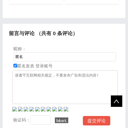
服的问题解析，大家要是都
享韩版热血传奇sf的知识，
明白，那么可以忽略，如果
包括韩服传奇的问题都会给
不太清楚的话可以看看本篇
大家分析到，还望可以解决
文章，相信很大概率可以解
大家的问题，下面我们就开
决您的问
始
留言与评论 （共有
0
条评论）
昵称：
匿名发表
登录账号
验证码：