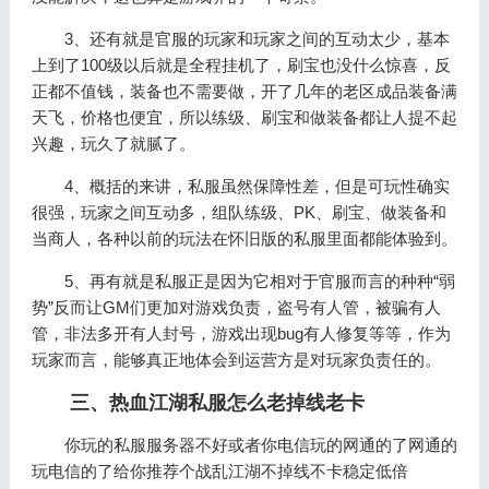
3、还有就是官服的玩家和玩家之间的互动太少，基本
上到了100级以后就是全程挂机了，刷宝也没什么惊喜，反
正都不值钱，装备也不需要做，开了几年的老区成品装备满
天飞，价格也便宜，所以练级、刷宝和做装备都让人提不起
兴趣，玩久了就腻了。
4、概括的来讲，私服虽然保障性差，但是可玩性确实
很强，玩家之间互动多，组队练级、PK、刷宝、做装备和
当商人，各种以前的玩法在怀旧版的私服里面都能体验到。
5、再有就是私服正是因为它相对于官服而言的种种“弱
势”反而让GM们更加对游戏负责，盗号有人管，被骗有人
管，非法多开有人封号，游戏出现bug有人修复等等，作为
玩家而言，能够真正地体会到运营方是对玩家负责任的。
三、热血江湖私服怎么老掉线老卡
你玩的私服服务器不好或者你电信玩的网通的了网通的
玩电信的了给你推荐个战乱江湖不掉线不卡稳定低倍