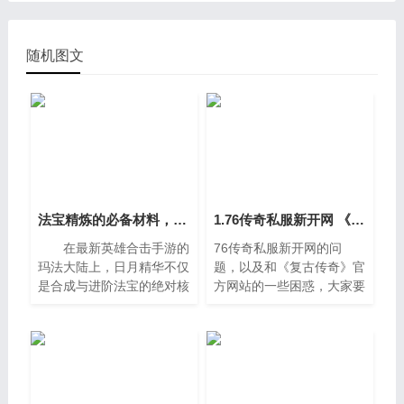
随机图文
法宝精炼的必备材料，如何快速获得日月精华？
1.76传奇私服新开网 《复古传奇》官方网站
在最新英雄合击手游的
76传奇私服新开网的问
玛法大陆上，日月精华不仅
题，以及和《复古传奇》官
是合成与进阶法宝的绝对核
方网站的一些困惑，大家要
心，更是通过“巧夺天工”系
是还不太明白的话，也没有
统提升法宝精炼等级(最高
关系，因为接下来将为大家
可达+20)的必备材料。无论
分享，希望可以帮助到大
是强化苍
家，解决大家的问题，下面
就开始吧，大