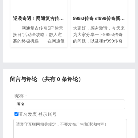
逆袭奇遇！网通复古传奇SF“偷天换日”活动攻略
999sf传奇 sf999传奇新服网手机
网通复古传奇SF“偷天
大家好，感谢邀请，今天来
换日”活动全攻略：散人逆
为大家分享一下999sf传奇
袭的终极机遇 在网通复
的问题，以及和sf999传奇
古传奇SF的世界里，如果
新服网手机的一些困惑，大
说有什么活动能让散人玩家
家要是还不太明白的话，也
一夜暴富、甚至实现战力逆
没有关系，因为接下来将为
袭，那绝对非&l
大家分享，希望可以帮助到
大家，解
留言与评论 （共有
0
条评论）
昵称：
匿名发表
登录账号