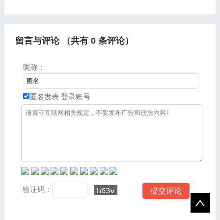
文章篇幅可能偏长，如果能
大家分享关于1，85传奇发
碰巧解决你现在面临的问
布网和传奇新开服网站的一
题，别忘了关注本站，现在
些知识点，大家可以关注收
就马上
藏，免
留言与评论 （共有
0
条评论）
昵称：
匿名发表
登录账号
验证码：