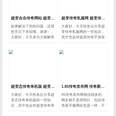
超变合击传奇网站 超变合击版
超变传奇私服网 超变传奇手游发布网新开服
如果解决了您的问题，还望
大家好，今天给各位分享超
您关注下本站哦，谢谢~ ，
变传奇私服网的一些知识，
大家好，今天来为大家解答
其中也会对超变传奇手游发
超变合击传奇网站这个问题
布网新开服进行解释，文章
的一些问题点，包括超变合
篇幅可能偏长，如果能碰巧
击版也一样很多人还不知
解决你现在面临的问题，别
道，因此呢，今天就来为大
忘了关注本站，现在就马上
家分析
开
超变态传奇单机版 超变传奇单机版现在叫什么
1.85传奇发布网 传奇新开服网站
大家好，今天给各位分享超
85传奇发布网相信很多的
变态传奇单机版的一些知
网友都不是很明白，包括传
识，其中也会对超变传奇单
奇新开服网站也是一样，不
机版现在叫什么进行解释，
过没有关系，接下来就来为