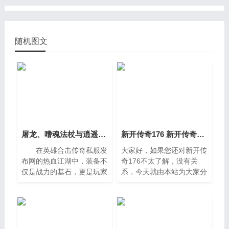
随机图文
屠龙、嗜魂法杖与逍遥扇的实战对比
新开传奇176 新开传奇网址
在英雄合击传奇私服发
大家好，如果您还对新开传
布网的热血江湖中，装备不
奇176不太了解，没有关
仅是战力的基石，更是玩家
系，今天就由本站为大家分
身份与操作风格的延伸。而
享新开传奇176的知识，包
在众多武器之中，“三神
括新开传奇网址的问题都会
兵”——屠龙、嗜魂法杖与
给大家分析到，还望可以解
逍遥
决大家的问题，下面我们就
开始吧