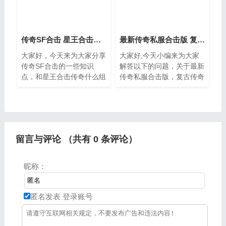
传奇SF合击 星王合击传奇什么组合厉害
最新传奇私服合击版 复古传奇合击版本手游下载
大家好，今天来为大家分享
大家好,今天小编来为大家
传奇SF合击的一些知识
解答以下的问题，关于最新
点，和星王合击传奇什么组
传奇私服合击版，复古传奇
合厉害的问题解析，大家要
合击版本手游下载这个很多
是都明白，那么可以忽略，
人还不知道，现在让我们一
如果不太清楚的话可以看看
起来看看吧。一、传奇合击
本篇文章，相信很大概率可
版本什么职业搭配最好1
以解决
留言与评论 （共有
0
条评论）
昵称：
匿名发表
登录账号