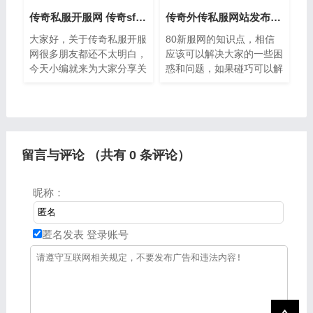
传奇私服开服网 传奇sf开服网站官网
传奇外传私服网站发布网 传奇1.80新服网
大家好，关于传奇私服开服
80新服网的知识点，相信
网很多朋友都还不太明白，
应该可以解决大家的一些困
今天小编就来为大家分享关
惑和问题，如果碰巧可以解
于传奇sf开服网站官网的知
决您的问题，还望关注下本
识，希望对各位有所帮助。
站哦，希望对各位有所帮
一、传奇私服需要打开的是
助，大家好，关于传奇外传
哪几个端口请问要怎么
私服网站发布网很多朋友都
还不太
留言与评论 （共有
0
条评论）
昵称：
匿名发表
登录账号