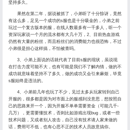
坚持多久。
果然在第二年，据说被抓了，小弟听了十分惊讶，竟然
有这么多，足见一个成功的s服也是十分吸金的，小弟之前
玩过一个复古版本的服，在线人数最多有一千多人，听一个
资深玩家说一个月的流水都有大几十万，2、目前热血游戏
仍然有大量的粉丝，而且粉丝们的消费能力也很恐怖，不过
小弟很是担心这样搞，不怕被查吗。
3、小弟上面说的话就代表了目前s服的现状，虽说现
在打击力度可能不大，也有可能是我们不了解内情，做的不
成功就意味着坚持不了多久，做的成功又会引来麻烦，毕竟
s服始终是违法的。
4、小弟前几年也玩了不少，见过太多从玩家转到自己
开服的，很多都是因为对市面上的服感到没意思，想按照自
己的思路来开一个，因为开服不单单需要资金（可能几千-
几万），更需要懂技术，否则比如游戏出现bug，或者一些
技术问题，又或者别人攻击，自己没有技术请人家来做的
话，费用可不低，也有心思不正的技术人员故意搞你。