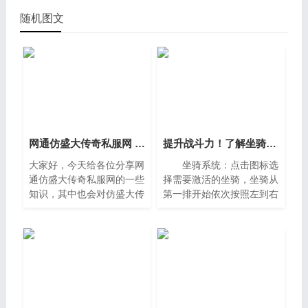
随机图文
网通仿盛大传奇私服网 仿盛大传奇1.76手机版
提升战斗力！了解坐骑系统的每一个细节！
大家好，今天给各位分享网
坐骑系统：点击图标选
通仿盛大传奇私服网的一些
择需要激活的坐骑，坐骑从
知识，其中也会对仿盛大传
第一排开始依次按照左到右
奇1，76手机版进行解释，
激活，已激活的坐骑点击后
文章篇幅可能偏长，如果能
自动切割，坐骑下马即为出
碰巧解决你现在面临的问
战状态，不想出站，点击坐
题，别忘了关注本站，现在
骑预览下方，下马收起坐骑
就马上开
即可。