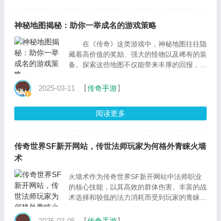
神秘地图揭秘：助你一举成名的游戏策略
在《传奇》这类游戏中，神秘地图往往隐
藏着高价值的奖励、强大的怪物以及稀有的装
备。探索这些地图不仅能带来丰厚的回报，还
能让你在游戏中一举成名。以下是一些关于如
何揭
2025-03-11
【
传奇手游
】
阅读更多
传奇世界SF新开网站，传世法师玩家为何格外青睐火墙
术
火墙术作为传奇世界SF新开网站中法师职业
的核心技能，以其高效的群体伤害、丰富的战
术选择和较低的法力消耗而受到玩家的青睐。
其炫酷的视觉效果和对敌人的心理震慑作用，
让法师在战斗中拥有更多战术灵
2025-03-05
【
传奇手游
】