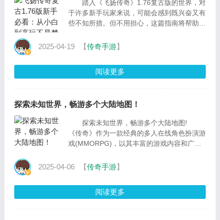
踏入《飞扬传奇》1.76复古版的世界，对
于许多新手玩家来说，可能会感到既兴奋又有
些不知所措。但不用担心，这篇指南将帮助你
从一名初出茅庐的新手成长为游戏中的高
手。 一
2025-04-19
【
传奇手游
】
阅读更多
探索未知世界，畅游多个大陆地图！
探索未知世界，畅游多个大陆地图!
《传奇》作为一款经典的多人在线角色扮演游
戏(MMORPG)，以其丰富的游戏内容和广阔
的探索空间吸引了无数玩家。在这个充满神秘
与挑战的
2025-04-06
【
传奇手游
】
阅读更多