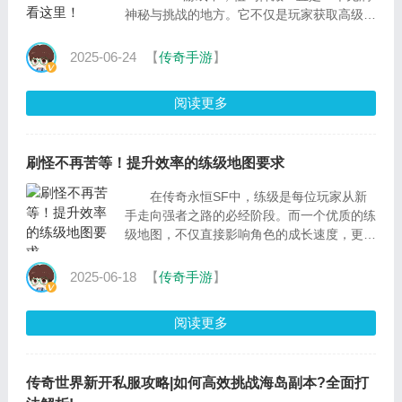
神秘与挑战的地方。它不仅是玩家获取高级装
备和珍贵资源的重要场所，也是测试个人实力
与团队协作的试炼
2025-06-24
【
传奇手游
】
阅读更多
刷怪不再苦等！提升效率的练级地图要求
在传奇永恒SF中，练级是每位玩家从新
手走向强者之路的必经阶段。而一个优质的练
级地图，不仅直接影响角色的成长速度，更关
系到游戏体验的流畅度和乐趣感。随着私服版
本不断更
2025-06-18
【
传奇手游
】
阅读更多
传奇世界新开私服攻略|如何高效挑战海岛副本?全面打