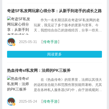
奇迹SF私发网玩家心得分享：从新手到老手的成长之路
作为一名长期活跃在奇迹SF私发网的老
玩家，我见证了多个版本的更新与变革。今
天，我想结合自己的游戏经历，分享一些关于
角色培养、装备获取、资源分配以及团队协作
的心得体会
2025-05-31
【
传奇手游
】
阅读更多
热血传奇sf私发网：法师的PK三板斧
在《热血传奇》的世界里，法师以其强大
的远程攻击能力和范围伤害技能而著称。尤其
是在各种私人服务器(SF)中，由于游戏规则和
平衡性的调整，法师在PVP(玩家对战)中的表
现尤为
2025-05-24
【
传奇手游
】