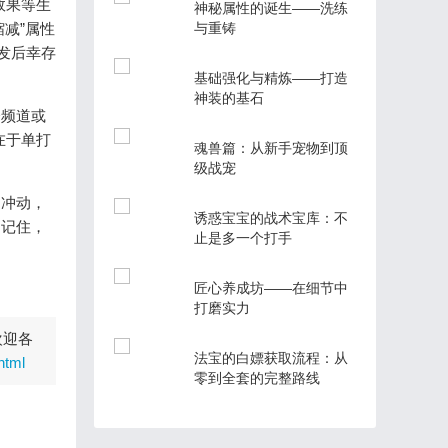
效果等生
神秘属性的诞生——洗练
减”属性
与重铸
发后幸存
基础强化与精炼——打造
神装的基石
会频道或
在于单打
魂兽篇：从新手宠物到顶
级战宠
制冲动，
诱惑宝宝的战术宝库：不
。记住，
止是多一个打手
匠心养成坊——在细节中
打磨实力
欢迎各
法宝的白嫖获取流程：从
html
零到全套的完整路线