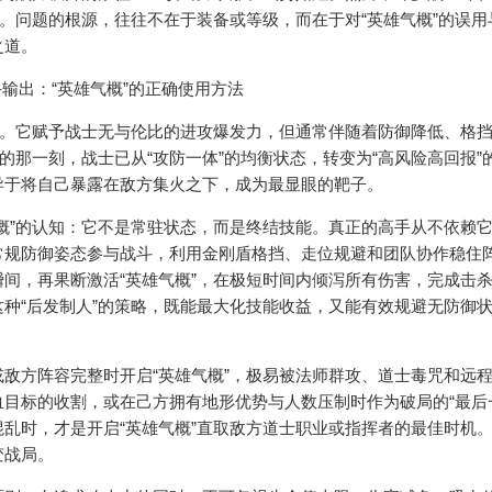
境。问题的根源，往往不在于装备或等级，而在于对“英雄气概”的误用
之道。
。它赋予战士无与伦比的进攻爆发力，但通常伴随着防御降低、格
的那一刻，战士已从“攻防一体”的均衡状态，转变为“高风险高回报”
异于将自己暴露在敌方集火之下，成为最显眼的靶子。
”的认知：它不是常驻状态，而是终结技能。真正的高手从不依赖它
以常规防御姿态参与战斗，利用金刚盾格挡、走位规避和团队协作稳住
间，再果断激活“英雄气概”，在极短时间内倾泻所有伤害，完成击
种“后发制人”的策略，既能最大化技能收益，又能有效规避无防御
方阵容完整时开启“英雄气概”，极易被法师群攻、道士毒咒和远
目标的收割，或在己方拥有地形优势与人数压制时作为破局的“最后
乱时，才是开启“英雄气概”直取敌方道士职业或指挥者的最佳时机
变战局。