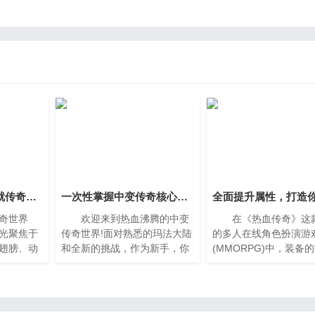
忽略的小材料，成就传奇中的隐秘武器
一次性掌握中变传奇核心玩法，轻松融入游戏世界
奇世界
欢迎来到热血沸腾的中变
在《热血传奇》这
光聚焦于
传奇世界!面对熟悉的玛法大陆
的多人在线角色扮演游
翅膀、动
和全新的挑战，作为新手，你
(MMORPG)中，装备
却常常忽
是否感到迷茫?别担心!本篇攻
强化是玩家追求更强角
角落、看
略将为你系统梳理从创建角色
的关键。斗笠作为头盔
。它们没
到初步立足所需掌握的所有核
的一种，不仅提供基础
心技巧，
属性，还可能附带