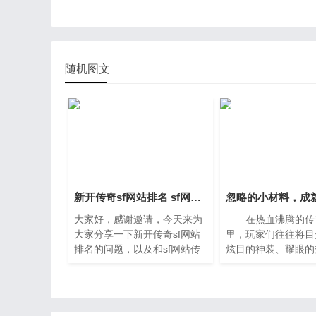
随机图文
新开传奇sf网站排名 sf网站传奇发布网站
大家好，感谢邀请，今天来为
在热血沸腾的传
大家分享一下新开传奇sf网站
里，玩家们往往将目
排名的问题，以及和sf网站传
炫目的神装、耀眼的
奇发布网站的一些困惑，大家
辄上万的攻击数值，
要是还不太明白的话，也没有
略那些静静躺在背包
关系，因为接下来将为大家分
似微不足道的小材料
享，希望可以帮助
有华丽的名