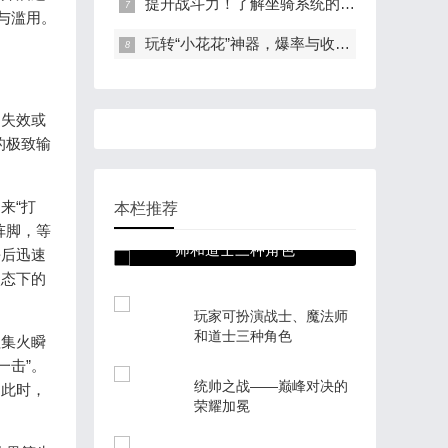
提升战斗力！了解坐骑系统的每一个细节！
与滥用。
玩转“小花花”神器，爆率与收益双提升
挡失效或
的极致输
来“打
本栏推荐
玩家可扮演战士、魔法
阵脚，等
师和道士三种角色
杀后迅速
状态下的
玩家可扮演战士、魔法师
和道士三种角色
程集火瞬
一击”。
统帅之战——巅峰对决的
。此时，
荣耀加冕