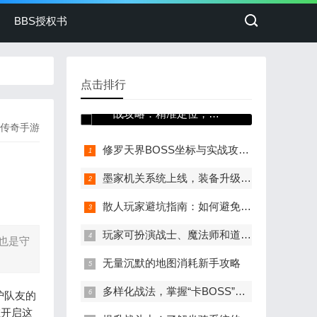
BBS授权书
点击排行
修罗天界BOSS坐标与实
战攻略：精准定位，稳
传奇手游
拿神装!
修罗天界BOSS坐标与实战攻略：精准定位，稳拿神装!
墨家机关系统上线，装备升级从未如此简单
散人玩家避坑指南：如何避免无效内卷
玩家可扮演战士、魔法师和道士三种角色
也是守
无量沉默的地图消耗新手攻略
多样化战法，掌握“卡BOSS”技巧
护队友的
在开启这