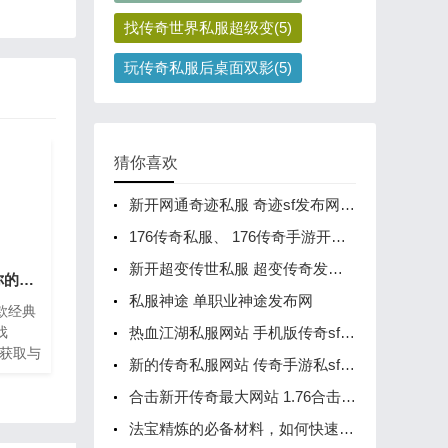
找传奇世界私服超级变(5)
玩传奇私服后桌面双影(5)
猜你喜欢
新开网通奇迹私服 奇迹sf发布网新开服
176传奇私服、 176传奇手游开服网
新开超变传世私服 超变传奇发布网站
全面提升属性，打造你的专属斗笠
私服神途 单职业神途发布网
款经典
戏
热血江湖私服网站 手机版传奇sf开服网站
的获取与
新的传奇私服网站 传奇手游私sf平台
色实力
类装备
合击新开传奇最大网站 1.76合击传奇发布网站
的防御
法宝精炼的必备材料，如何快速获得日月精华？