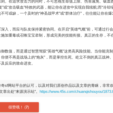
则。在追求攻击力的同时，不可忽视生命值上限、伤害减免、吸血
”或“攻击吸血”特效的武器，能让你在进攻中实现自我续航;而“冷却缩
不可或缺，一个及时的“神圣战甲术”或“群体治疗”，往往能让你在爆
入，而应与队友保持紧密协同。在开启“英雄气概”前，可通过行
士施加重毒或召唤宝宝牵制，形成完美的技能衔接。真正的生存，不
数值，而是通过智慧驾驭“英雄气概”这类高风险技能。当你能克
你便不再是战场上的“炮灰”，而是掌控生死、屹立不倒的真正战神
不及反应的致命进攻。
开传奇sf网站平台的认可，以及对我们原创作品以及文章的青睐，非常
章出处“来源演示站”。
https://www.45s.com/chuanqishouyou/1873.
很赞哦！
(
7
)