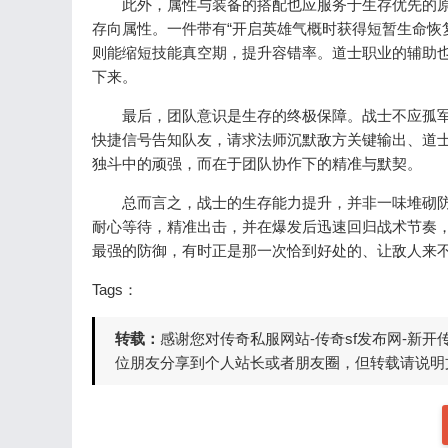
此外，属性与装备的搭配也应服务于生存优先的原
存向属性。一件带有“开启英雄气概时获得短暂生命恢复
则能缩短技能真空期，提升容错率。道士职业的辅助也
下来。
最后，团队意识是生存的终极保障。战士不应孤军深
快捷信号告知队友，请求法师沉默敌方关键输出、道
独斗中的顽强，而在于团队协作下的精准与默契。
总而言之，战士的生存能力提升，并非一味堆砌防御
耐心等待，精准出击，并在爆发后迅速回归战术节奏，
最强的防御，有时正是那一次恰到好处的、让敌人来
Tags：
转载：
感谢您对传奇私服网站-传奇sf发布网-新
位朋友分享到个人站长或者朋友圈，但转载请说明文