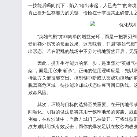
一技能后瞬间倒下，陷入“输出未起，人已先亡”的窘
真正提升生存能力的关键，恰恰在于掌握其正确使用
“英雄气概”并非简单的增益光环，而是一把双刃剑
受到额外伤害的负面效果。这意味着，开启“英雄气概”
出形态。若在混乱的战场中不分时机地贸然开启，无
因此，提升生存能力的第一步，是重塑对“英雄气概
架”，而是用它来“斩杀”。正确的使用逻辑应是：先
待敌方关键技能交出、控制链中断或队友成功控场的瞬
脱离高危区域，待技能冷却或状态结束再回归防线。这
致命风险。
其次，环境与目标的选择至关重要。在开阔地带或敌
间融化。明智的做法是将其用于狭窄地形的突袭、残血
例如，在攻沙战中，当敌方城门已被破开、守将阵型混
敌方难以组织有效反击，而你的爆发足以在数秒内改