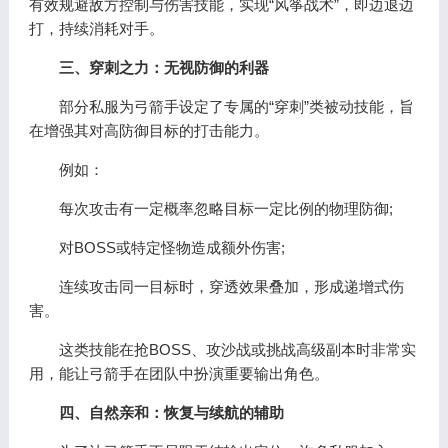
有效规避敌方控制与伤害技能，实现“风筝战术”，即边退边
打，持续消耗对手。
三、穿刺之力：无视防御的利器
部分私服为弓箭手设定了专属的“穿刺”类被动技能，旨
在增强其对高防御目标的打击能力。
例如：
每次攻击有一定概率忽略目标一定比例的物理防御;
对BOSS或特定怪物造成额外伤害;
连续攻击同一目标时，穿透效果叠加，形成递增式伤
害。
这类技能在抢BOSS、攻沙战或挑战高级副本时非常实
用，能让弓箭手在团队中扮演重要输出角色。
四、自然亲和：恢复与续航的辅助