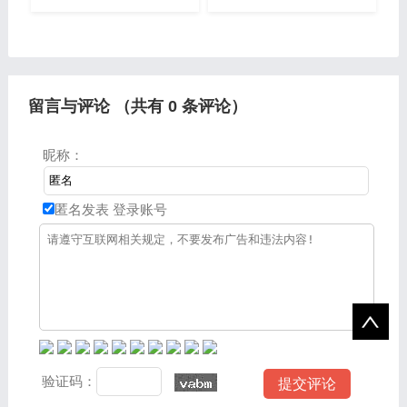
大家分享今日刚开一秒传奇
机版下载这个很多人还不知
私服的知识，包括传奇新开
道，现在让我们一起来看看
网站开服的问题都会给大家
吧。一、目前《热血传奇》
分析到，还望可以解决大家
有哪些人气比较高的私服
留言与评论 （共有
0
条评论）
昵称：
匿名发表
登录账号
验证码：