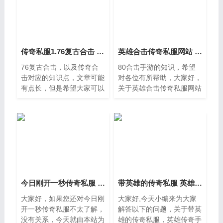
传奇私服1.76复古合击 传奇合击
英雄合击传奇私服网站 英雄合击1.80合击手游
76复古合击，以及传奇合
80合击手游的知识，希望
击对应的知识点，文章可能
对各位有所帮助，大家好，
有点长，但是希望大家可以
关于英雄合击传奇私服网站
阅读完，增长自己的知识，
很多朋友都还不太明白，今
最重要的是希望对各位有所
天小编就来为大家分享关于
帮助，可以解决了您的问
英雄合击1。一、传奇英雄
题，不要忘了收藏本站喔，
怎么连击的1、兄弟，拥有
本篇文章给
连击，
今日刚开一秒传奇私服 传奇新开网站开服
带英雄的传奇私服 英雄传奇手机版下载
大家好，如果您还对今日刚
大家好,今天小编来为大家
开一秒传奇私服不太了解，
解答以下的问题，关于带英
没有关系，今天就由本站为
雄的传奇私服，英雄传奇手