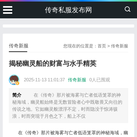
传奇私服发布网
传奇新服
您现在的位置是：
首页
>
传奇新服
揭秘幽灵船的财富与水手精英
2025-11-13 11:01:37
传奇新服
0人已围观
简介
在《传奇》那片被海雾与亡者低语笼罩的神
秘海域，幽灵船始终是无数冒险者心中既敬畏又向往的
传说之地。它如幽灵般漂浮不定，时而隐没于惊涛骇
浪，时而突现于月色之下，船上不仅
在《传奇》那片被海雾与亡者低语笼罩的神秘海域，幽