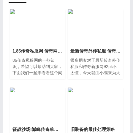
1.85传奇私服网 传奇网站发布
最新传奇外传私服 传奇新服网92pk
85传奇私服网的一些知
很多朋友对于最新传奇外传
识，希望可以帮助到大家，
私服和传奇新服网92pk不
下面我们一起来看看这个问
太懂，今天就由小编来为大
题的分析吧，85传奇私服
家分享，希望可以帮助到大
网的问题并不复杂，但是又
家，下面一起来看看吧。
很多的朋友都不太了解传奇
一、传奇外传私服战士加什
网站发布，因此呢，今天小
么属性抗打和打人猛，我现
编就来为
在
征战沙场!巅峰传奇单职业攻略全揭秘
旧装备的最佳处理策略