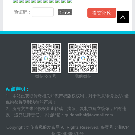
验证码：
微信公众号
我的微信
站点声明：
1、本站已获取传奇相关知识产权版权权利，对于恶意诽谤,投诉,镜
像站都将受到法律的严惩！
2、所有文章未经授权禁止转载、摘编、复制或建立镜像，如有违
反，追究法律责任。举报邮箱：
gudebaibai@foxmail.com
Copyright ©
传奇私服发布网
All Rights Reserved. 备案号：
湘ICP
备2024069070号