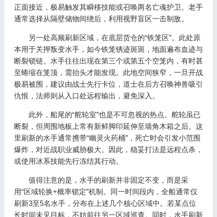
正面接近，极易触发其瞬移技能或召唤两名亡魂护卫。老手
通常选择从隔壁储物间绕后，利用视野盲区一击制敌。
另一处高频刷新区域，在底层货仓的“铁笼区”。此处原
本用于关押叛变水手，如今铁笼锈迹斑斑，地面遍布血迹与
断裂锁链。水手往往出现在第三个或第五个空笼内，有时甚
至蜷缩在笼顶，需抬头才能发现。此地空间狭窄，一旦开战
极易被围，建议由战士先行卡位，道士在后方召唤神兽吸引
仇恨，法师则从入口处远程输出，避免深入。
此外，船尾的“舵轮室”也是不可忽视的热点。舵轮虽已
断裂，但周围地板上常有新鲜脚印延伸至墙角木箱之后。这
里刷新的水手通常携带“幽灵火药桶”，死亡时会引发小范围
爆炸，对近战职业威胁极大。因此，稳妥打法是远程点杀，
或使用冰系技能先行冻结其行动。
值得注意的是，水手的刷新并非固定不变，而是采
用“区域轮换+概率锁定”机制。同一时间段内，全船通常仅
刷新3至5名水手，分布在上述几个核心区域中。若某点位
长时间未见目标，不妨前往另一区域巡查。同时，水手刷新