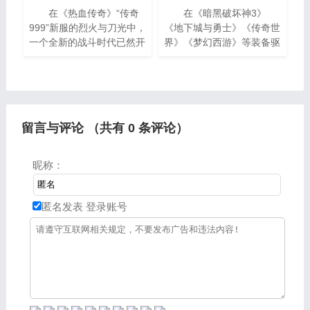
在《热血传奇》“传奇
在《暗黑破坏神3》
999”新服的烈火与刀光中，
《地下城与勇士》《传奇世
一个全新的战斗时代已然开
界》《梦幻西游》等装备驱
启——巅峰单职业，正以无
动型游戏中，角色的成长始
与伦比的强度与自由度，席
终围绕着“装备”这一核心展
卷玛法大陆。无需再纠结职
开。从新手村的第一把铁
剑，到后期的
留言与评论 （共有
0
条评论）
昵称：
匿名发表
登录账号