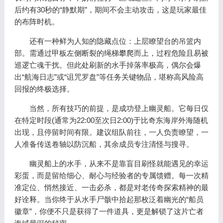
后约有30秒的“静默期”，期间不会主动攻击，这是玩家最佳
的布阵时机。
还有一种鲜为人知的隐藏点位：上层瞭望台的吊篮内
部。需通过甲板左侧断裂的绳梯攀爬而上，过程危险且易被
巡逻亡魂干扰。但此处刷新的水手掉落率极高，偶尔会爆
出“航海日志”或“诅咒罗盘”等任务关键物品，堪称高风险高
回报的终极选择。
当然，所有技巧的前提，是成功登上幽灵船。它每日仅
在特定时段(通常为22:00至次日2:00)于比奇东海岸外海随机
出现，且停留时间有限。建议组队前往，一人负责瞭望，一
人准备传送卷轴以防沉船，其余成员专注清怪与搜寻。
幽灵船上的水手，从来不是靠盲目刷怪就能遇见的幸运
彩蛋，而是留给细心、耐心与经验者的专属馈赠。每一次精
准定位、悄然接近、一击必杀，都是对老传奇探索精神的最
好诠释。当你终于从水手尸骸中拾起那枚泛着幽光的“船员
徽章”，你便不只是获得了一件道具，更是解锁了这片亡者