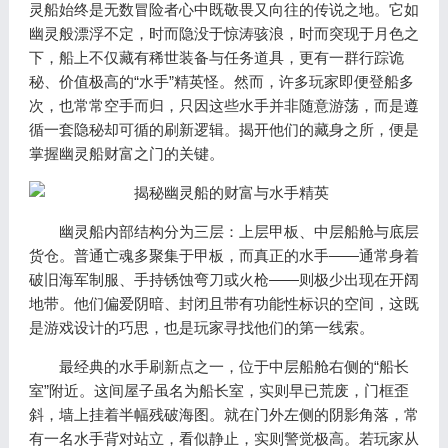
灵船始终是无数冒险者心中既敬畏又向往的传说之地。它如
幽灵般漂浮不定，时而隐没于惊涛骇浪，时而突现于月色之
下，船上不仅藏有稀世装备与任务道具，更有一群行踪诡
秘、价值极高的“水手”精英怪。然而，许多玩家即便登船多
次，也常常空手而归，只因这些水手并非随意游荡，而是遵
循一套隐秘却可循的刷新逻辑。揭开他们的藏身之所，便是
掌握幽灵船财富之门的关键。
幽灵船内部结构分为三层：上层甲板、中层船舱与底层
货仓。普通亡魂多聚集于甲板，而真正的水手——通常身着
破旧海军制服、手持锈蚀弯刀或火枪——则极少出现在开阔
地带。他们偏爱阴暗、封闭且带有功能性标识的空间，这既
是游戏设计的巧思，也是玩家寻找他们的第一线索。
最经典的水手刷新点之一，位于中层船舱右侧的“船长
室”附近。这间屋子虽名为船长室，实则早已荒废，门框歪
斜，墙上挂着半幅残破海图。就在门外左侧的阴影角落，常
有一名水手背对站立，看似静止，实则警觉极高。若玩家从