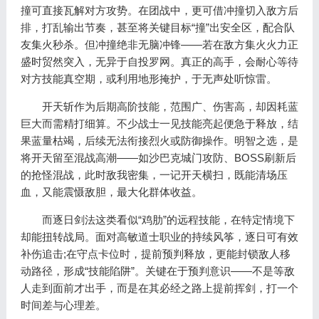
撞可直接瓦解对方攻势。在团战中，更可借冲撞切入敌方后
排，打乱输出节奏，甚至将关键目标“撞”出安全区，配合队
友集火秒杀。但冲撞绝非无脑冲锋——若在敌方集火火力正
盛时贸然突入，无异于自投罗网。真正的高手，会耐心等待
对方技能真空期，或利用地形掩护，于无声处听惊雷。
开天斩作为后期高阶技能，范围广、伤害高，却因耗蓝
巨大而需精打细算。不少战士一见技能亮起便急于释放，结
果蓝量枯竭，后续无法衔接烈火或防御操作。明智之选，是
将开天留至混战高潮——如沙巴克城门攻防、BOSS刷新后
的抢怪混战，此时敌我密集，一记开天横扫，既能清场压
血，又能震慑敌胆，最大化群体收益。
而逐日剑法这类看似“鸡肋”的远程技能，在特定情境下
却能扭转战局。面对高敏道士职业的持续风筝，逐日可有效
补伤追击;在守点卡位时，提前预判释放，更能封锁敌人移
动路径，形成“技能陷阱”。关键在于预判意识——不是等敌
人走到面前才出手，而是在其必经之路上提前挥剑，打一个
时间差与心理差。