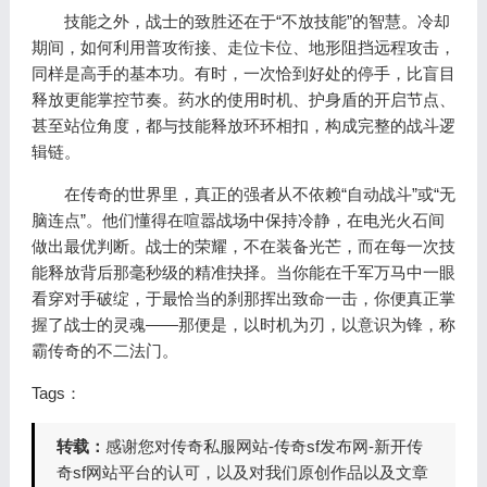
技能之外，战士的致胜还在于“不放技能”的智慧。冷却
期间，如何利用普攻衔接、走位卡位、地形阻挡远程攻击，
同样是高手的基本功。有时，一次恰到好处的停手，比盲目
释放更能掌控节奏。药水的使用时机、护身盾的开启节点、
甚至站位角度，都与技能释放环环相扣，构成完整的战斗逻
辑链。
在传奇的世界里，真正的强者从不依赖“自动战斗”或“无
脑连点”。他们懂得在喧嚣战场中保持冷静，在电光火石间
做出最优判断。战士的荣耀，不在装备光芒，而在每一次技
能释放背后那毫秒级的精准抉择。当你能在千军万马中一眼
看穿对手破绽，于最恰当的刹那挥出致命一击，你便真正掌
握了战士的灵魂——那便是，以时机为刃，以意识为锋，称
霸传奇的不二法门。
Tags：
转载：
感谢您对传奇私服网站-传奇sf发布网-新开传
奇sf网站平台的认可，以及对我们原创作品以及文章