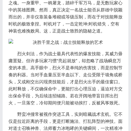
之魂。一身重甲、一柄屠龙，踏碎千军万马，是无数玩家心
中的英雄图腾。然而，真正决定一名战士能否从群雄中脱颖
而出的，并非仅靠装备堆砌或等级压制，而在于对技能释放
时机的极致拿捏。时机对了，一击定乾坤;时机错失，空有
神装也难挽败局。这，正是战士致胜的隐秘之道。
烈火剑法，作为战士最具代表性的爆发技能，其威力毋
庸置疑。但许多玩家习惯“亮起就放”，却忽略了战场瞬息万
变的本质。高手眼中，烈火不是单纯的伤害技，而是控制节
奏的利器。当对手血量压至半血以下、走位受限于墙角或桥
头，又或刚交出闪现类技能后，才是烈火出手的最佳窗口。
此时释放，不仅确保命中，更能打出心理压迫，逼迫对方交
出保命手段，为后续连招铺路。若在开阔地带盲目挥出烈
火，一旦落空，冷却期间便只能被动挨打，反被风筝致死。
野蛮冲撞常被视作突进工具，实则暗藏战术玄机。它不
仅是拉近距离的手段，更是打断施法、打乱阵型的神技。面
对道士召唤神兽、法师蓄力冰咆哮的关键瞬间，一次精准冲