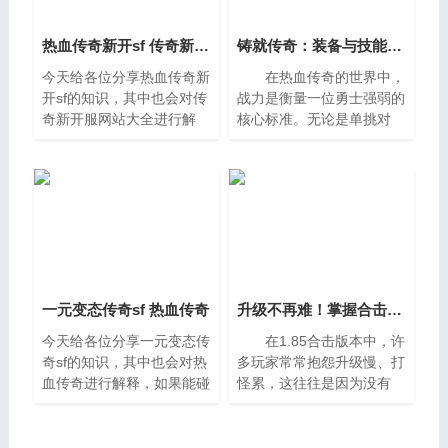
热血传奇新开sf 传奇新开服网站大全
铸就传奇：装备与技能的完美结合
今天给各位分享热血传奇新
在热血传奇的世界中，
开sf的知识，其中也会对传
战力是衡量一位勇士强弱的
奇新开服网站大全进行解
核心标准。无论是单挑对
释，如果能碰巧解决你现在
决、野外抢怪，还是沙巴克
面临的问题，别忘了关注本
攻城的千人混战，高战力往
站，现在开始吧。一、怎么
往意味着先机、生存与胜
弄热血传奇私服，我下载了
利。然而，真正的强者深
热
知，战力
一元变态传奇sf 热血传奇
升级不再难！掌握合击版本地图与职业技巧
今天给各位分享一元变态传
在1.85合击版本中，许
奇sf的知识，其中也会对热
多玩家常常抱怨升级慢、打
血传奇进行解释，如果能碰
怪累，这往往是因为没有
巧解决你现在面临的问题，
将“地图选择”与“职业技
别忘了关注本站，现在开始
巧”完美结合。1.85版本不
吧。一、热血传奇手游一元
仅保留了经典的战法道铁三