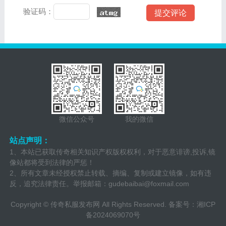
验证码：
微信公众号
我的微信
站点声明：
1、本站已获取传奇相关知识产权版权权利，对于恶意诽谤,投诉,镜
像站都将受到法律的严惩！
2、所有文章未经授权禁止转载、摘编、复制或建立镜像，如有违
反，追究法律责任。举报邮箱：
gudebaibai@foxmail.com
Copyright ©
传奇私服发布网
All Rights Reserved. 备案号：
湘ICP
备2024069070号