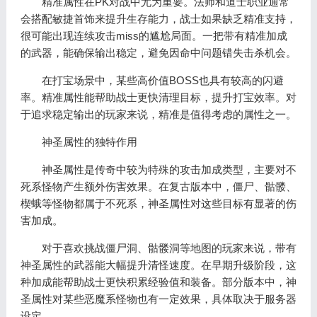
精准属性在PK对战中尤为重要。法师和道士职业通常
会搭配敏捷首饰来提升生存能力，战士如果缺乏精准支持，
很可能出现连续攻击miss的尴尬局面。一把带有精准加成
的武器，能确保输出稳定，避免因命中问题错失击杀机会。
在打宝场景中，某些高价值BOSS也具有较高的闪避
率。精准属性能帮助战士更快清理目标，提升打宝效率。对
于追求稳定输出的玩家来说，精准是值得考虑的属性之一。
神圣属性的独特作用
神圣属性是传奇中较为特殊的攻击加成类型，主要对不
死系怪物产生额外伤害效果。在复古版本中，僵尸、骷髅、
楔蛾等怪物都属于不死系，神圣属性对这些目标有显著的伤
害加成。
对于喜欢挑战僵尸洞、骷髅洞等地图的玩家来说，带有
神圣属性的武器能大幅提升清怪速度。在早期升级阶段，这
种加成能帮助战士更快积累经验值和装备。部分版本中，神
圣属性对某些恶魔系怪物也有一定效果，具体取决于服务器
设定。