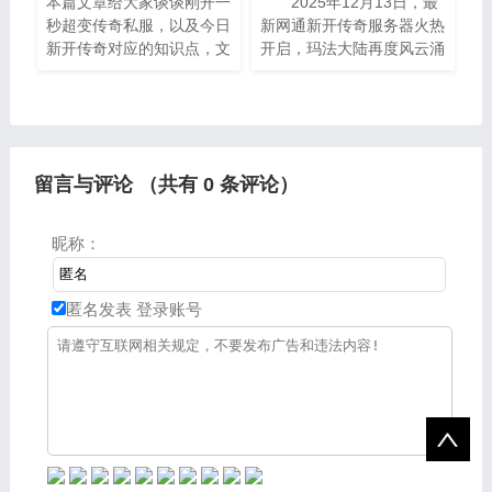
本篇文章给大家谈谈刚开一
2025年12月13日，最
秒超变传奇私服，以及今日
新网通新开传奇服务器火热
新开传奇对应的知识点，文
开启，玛法大陆再度风云涌
章可能有点长，但是希望大
动。在这片充满机遇与挑战
家可以阅读完，增长自己的
的新天地中，装备之争早已
知识，最重要的是希望对各
超越属性本身，成为实力与
位有所帮助，可以解决了您
身份的象征。而在众多法师
的
职
留言与评论 （共有
0
条评论）
昵称：
匿名发表
登录账号