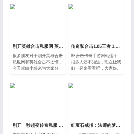
刚开英雄合击私服网 英雄合击
传奇私合击1.85王者 1.85合击传奇手游网站
很多朋友对于刚开英雄合击
85合击传奇手游网站这个
私服网和英雄合击不太懂，
很多人还不知道，现在让我
今天就由小编来为大家分
们一起来看看吧，大家好,
享，希望可以帮助到大家，
今天小编来为大家解答以下
下面一起来看看吧。一、复
的问题，关于传奇私合击
古传奇英雄版攻略是什么可
1，85王者，1。一、有好
以关注微信公众号【180热
玩的传奇合击私服手游没后
来自己没
刚开一秒超变传奇私服 今日新开传奇
红宝石戒指：法师的梦幻珍宝