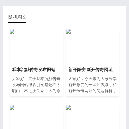
随机图文
我本沉默传奇发布网站 传奇sf电脑版发布网
新开微变 新开传奇网址
大家好，关于我本沉默传奇
大家好，今天来为大家分享
发布网站很多朋友都还不太
新开微变的一些知识点，和
明白，不过没关系，因为今
新开传奇网址的问题解析，
天小编就来为大家分享关于
大家要是都明白，那么可以
传奇sf电脑版发布网的知识
忽略，如果不太清楚的话可
点，相信应该可以解决大家
以看看本篇文章，相信很大
的一些困惑和问题，如果碰
概率可以解决您的问题，接
下来