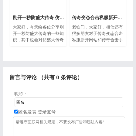
刚开一秒防盛大传奇 仿盛大传奇1.5终结版装备攻略
传奇变态合击私服新开网站 传奇合击手游发布网新开服
大家好，今天给各位分享刚
老铁们，大家好，相信还有
开一秒防盛大传奇的一些知
很多朋友对于传奇变态合击
识，其中也会对仿盛大传奇
私服新开网站和传奇合击手
1，5终结版装备攻略进行
游发布网新开服的相关问题
解释，文章篇幅可能偏长，
不太懂，没关系，今天就由
如果能碰巧解决你现在面临
我来为大家分享分享传奇变
的问题，别忘了关注本站，
态合击私服新开网站以及
现在就
留言与评论 （共有
0
条评论）
昵称：
匿名发表
登录账号