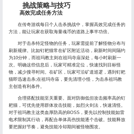
挑战策略与技巧
高效完成任务方法
在传奇游戏每日个人击杀挑战中，掌握高效完成任务的
方法，能让玩家在获取海量魂币的道路上事半功倍。
对于击杀特定怪物的任务，玩家需提前了解怪物分布与
刷新规律。比如钉耙猫常在矿区附近活动，刷新时间间隔约
为10分钟，而祖玛教主则在祖玛寺庙深处，每小时刷新一
次。明确这些信息后，玩家可精准定位，快速找到目标怪
物，减少搜寻时间。在矿区，玩家可沿矿道巡逻，遇到钉耙
猫即迅速击杀;在祖玛寺庙，要先清理小怪，为击杀祖玛教
主创造有利条件。
合理搭配技能至关重要。面对防御低但攻击频率高的钉
耙猫，可优先使用群体攻击技能，如烈火剑法，快速清怪。
对于祖玛教主这类血厚防高的BOSS，要先以控制技能如雷
电术限制其行动，再配合单体高伤技能逐个击破。技能释放
要把握好节奏，避免技能冷却期间被怪物围攻。