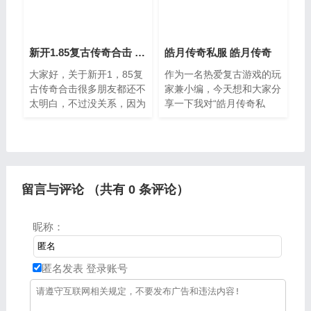
新开1.85复古传奇合击 新开复古传奇发布网
皓月传奇私服 皓月传奇
大家好，关于新开1，85复
作为一名热爱复古游戏的玩
古传奇合击很多朋友都还不
家兼小编，今天想和大家分
太明白，不过没关系，因为
享一下我对“皓月传奇私
今天小编就来为大家分享关
服”的一些感受与见解。在
于新开复古传奇发布网的知
这个快节奏的时代里，能够
识点，相信应该可以解决大
找到一款既能唤起我们对往
家的一些困惑和问题，如果
昔美好回忆又能带来新鲜体
碰巧
验的游戏实属不易
留言与评论 （共有
0
条评论）
昵称：
匿名发表
登录账号