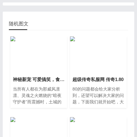
随机图文
神秘新宠 可爱搞笑，食冰花妖让人心情大好！
超级传奇私服网 传奇1.80
当所有人都在为那威风凛
80的问题都会给大家分析
凛、灵魂之火燃烧的“暗夜
到，还望可以解决大家的问
守护者”而震撼时，土城的
题，下面我们就开始吧，大
街头巷尾却悄然流传起另一
家好，如果您还对超级传奇
个截然不同的传说——在白
私服网不太了解，没有关
日天门药铺后院的冰窖深处
系，今天就由本站为大家分
享超级传奇私服网的知识，
包括传奇1