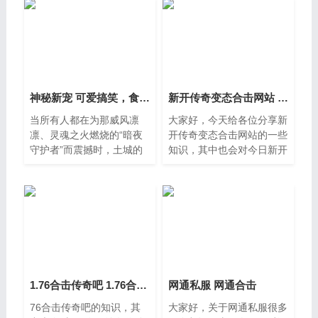
神秘新宠 可爱搞笑，食冰花妖让人心情大好！
新开传奇变态合击网站 今日新开手游传奇网站
当所有人都在为那威风凛
大家好，今天给各位分享新
凛、灵魂之火燃烧的“暗夜
开传奇变态合击网站的一些
守护者”而震撼时，土城的
知识，其中也会对今日新开
街头巷尾却悄然流传起另一
手游传奇网站进行解释，文
个截然不同的传说——在白
章篇幅可能偏长，如果能碰
日天门药铺后院的冰窖深处
巧解决你现在面临的问题，
别忘了关注本站，现在就马
上
1.76合击传奇吧 1.76合击版本
网通私服 网通合击
76合击传奇吧的知识，其
大家好，关于网通私服很多