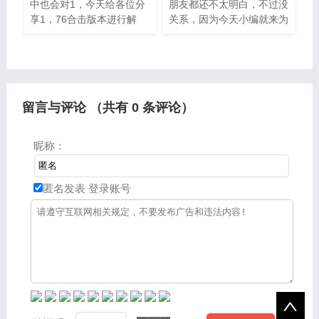
中也会对1，今天给各位分
朋友都还不太明白，不过没
享1，76合击版本进行解
关系，因为今天小编就来为
释，如果能碰巧解决你现在
大家分享关于网通合击的知
面临的问题，别忘了关注本
识点，相信应该可以解决大
站，现在开始吧。一、合击
家的一些困惑和问题，如果
传奇哪个版本最好极品吸血
碰巧可以解决您的问题，还
武器，刀刀
望
留言与评论 （共有
0
条评论）
昵称：
匿名发表
登录账号