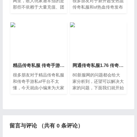
网里，散人玩家通常指的是
很多朋友对于新开超变热血
那些不依赖于大量充值、团
传奇私服和sf热血传奇发布
队支持或高级账号的普通玩
网的相关问题不太懂，没关
家。尽管资源有限，但通过
系，今天就由我来为大家分
巧妙的战略规划与游戏技
享分享新开超变热血传奇私
巧，散人玩家依然能够在竞
服以及sf热血传奇发布网
精品传奇私服 传奇手游私sf平台
网通传奇私服1.76 传奇1.80新服网
很多朋友对于精品传奇私服
80新服网的问题都会给大
和传奇手游私sf平台不太
家分析到，还望可以解决大
懂，今天就由小编来为大家
家的问题，下面我们就开始
分享，希望可以帮助到大
吧，大家好，如果您还对网
家，下面一起来看看吧。
通传奇私服1，76不太了
一、你玩过最良心的热血传
解，没有关系，今天就由本
奇私服是什么样的里面超级
站为大家分享网通传奇私服
适
1，76的知识，
留言与评论 （共有
0
条评论）