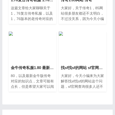
这篇文章给大家聊聊关于
大家好，关于传奇1，85网
1，76复古传奇私服，以及
站很多朋友都还不太明白，
1，76版本的老传奇对应的
不过没关系，因为今天小编
知识点，希望对各位有所帮
就来为大家分享关于传奇的
助，不要忘了收藏本站哦。
知识点，相信应该可以解决
一、老版传奇私服推荐76
大家的一些困惑和问题，如
的，我最近玩的是1，76
果碰巧可以解决您的问题，
的，复古版，叫《飞
还望关
金牛传奇私服1.80 最新金牛版传奇
找sf找sf的网站 sf官网查询
80，以及最新金牛版传奇
大家好，今天小编来为大家
对应的知识点，文章可能有
解答找sf找sf的网站这个问
点长，但是希望大家可以阅
题，sf官网查询很多人还不
读完，增长自己的知识，最
知道，现在让我们一起来看
重要的是希望对各位有所帮
看吧。一、求个DNF私服网
助，可以解决了您的问题，
站就目前而言我是没有见过
不要忘了收藏本站喔，本篇
这个私服，以前找稀有私服
文章给大