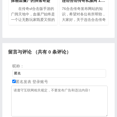
探秘血僵尸的掉落奇迹
连击合击传奇私服网 1.76合击传奇发布网站
在传奇sf合击版手游的
76合击传奇发布网站的知
广阔天地中，血僵尸始终是
识，希望对各位有所帮助，
一个让无数玩家既爱又恨的
大家好，关于连击合击传奇
特殊存在。它不像赤月恶魔
私服网很多朋友都还不太明
那样拥有毁天灭地的威名，
白，今天小编就来为大家分
也不像祖玛教主那般象征着
享关于1。一、传奇私服什
至高无上的权力，但正是
么辅助最好TOP1:单职业，
装备
留言与评论 （共有
0
条评论）
昵称：
匿名发表
登录账号