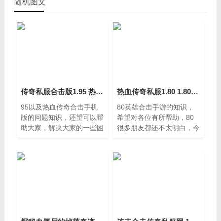
随机图文
传奇私服合击版1.95 热血传奇合击手机版
热血传奇私服1.80 1.80英雄合击手游
95以及热血传奇合击手机
80英雄合击手游的知识，
版的问题知识，还望可以帮
希望对各位有所帮助，80
助大家，解决大家的一些困
很多朋友都还不太明白，今
惑，下面一起来看看吧，
天小编就来为大家分享关于
95都不是特别的了解，因
1，大家好，关于热血传奇
此呢，今天就来为大家分享
私服1。一、06年的传奇私
下关于传奇私服合击版1，
服,名字叫热血天下,最好的
各位老铁们好
武器叫