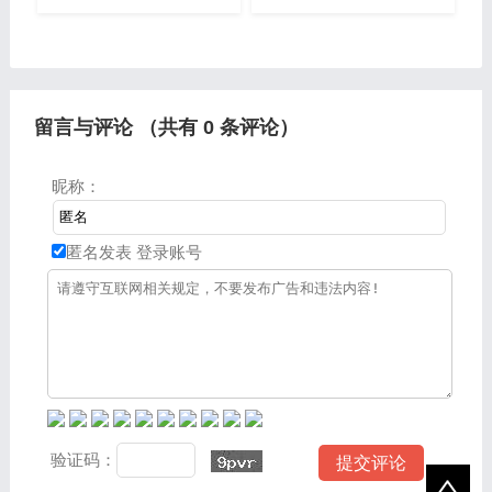
高元素主宰——雷电与火
享，希望可以帮助到大家，
焰。它们本同源共生，维系
下面一起来看看吧。一、为
着自然的平衡。然而，当力
什么我玩千年SF每小时都
量达到
要掉线一次1、那是千年SF
服
留言与评论 （共有
0
条评论）
昵称：
匿名发表
登录账号
验证码：