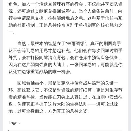
角色。加入一个活跃且管理有序的行会，不仅能共享团队资
源，还可通过贡献值兑换回城卷轴。当个人储备告急时，向
行会申请应急支援，往往能解燃眉之急。这种基于信任与互
助的社群机制，正是杀神传奇区别于单机刷宝的核心魅力之
一。
当然，最根本的智慧在于“未雨绸缪”。真正的刷图高手
从不会等到卷轴用尽才想起补充。他们会在每次回城时顺手
补货，会在打怪间隙清点背包，会在仓库中预留应急储备。
因为在这片弱肉强食的大陆上，一张回城卷轴，可能就是你
从死亡边缘重返战场的唯一机会。
回城卷轴虽小，却是贯穿杀神传奇战斗循环的关键一
环。高效获取它，不仅是对资源的精打细算，更是对生存节
奏的精准掌控。当你能在刀尖上从容进退，在血雨中安然往
返，你便真正掌握了这片大陆的生存法则——进可攻城掠
地，退可全身而返，方为真正的杀神之姿。
Tags：