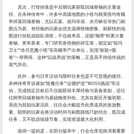
其次，打怪掉落是中后期玩家获取回城卷轴的主要途
径。在杀神传奇中，许多中高级地图的小怪与精英怪均有概
率掉落回城卷轴，尤以石墓、祖玛寺庙、赤月峡谷等热门刷
图点为甚。有经验的玩家会优先选择怪物密集、刷新快的地
图进行挂机或组队清怪，不仅效率高，还能“顺带”积累大量
卷轴。更有甚者，专门研究各怪物的掉宝表，锁定如“祖玛
卫士”“赤月恶魔小怪”等高概率产出单位，实现“刷装+囤
卷”一举两得。这种“以战养战”的策略，正是高手持续作战的
底气所在。
此外，参与日常活动与限时任务也是不可忽视的捷径。
杀神传奇常设诸如“除魔任务”“运镖护送”“BOSS挑战”等活
动，完成指定目标后不仅能获得丰厚经验与装备奖励，还往
往附带回城卷轴作为基础物资补给。尤其在新区开服初期，
系统为鼓励玩家活跃，往往会大幅提升此类道具的发放数
量。聪明的玩家会将活动时间与刷图路线巧妙结合，既完成
任务，又不耽误练级节奏，实现资源最大化利用。
值得一提的是，在部分版本中，行会仓库也扮演着重要