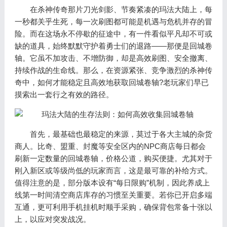
在杀神传奇那片刀光剑影、节奏紧凑的玛法大陆上，每
一秒都关乎生死，每一次刷图都可能是机遇与危机并存的冒
险。而在这场永不停歇的征途中，有一件看似平凡却不可或
缺的道具，始终默默守护着勇士们的退路——那便是回城卷
轴。它虽不加攻击、不增防御，却是高效刷图、安全撤离、
持续作战的生命线。那么，在资源紧张、竞争激烈的杀神传
奇中，如何才能稳定且高效地获取回城卷轴?老玩家们早已
摸索出一套行之有效的路径。
首先，最基础也最稳定的来源，莫过于各大主城的杂货
商人。比奇、盟重、封魔等安全区内的NPC商店每日都会
刷新一定数量的回城卷轴，价格公道，购买便捷。尤其对于
刚入新区或等级尚低的玩家而言，这是最可靠的补给方式。
值得注意的是，部分版本设有“每日限购”机制，因此养成上
线第一时间清空商店库存的习惯至关重要。若你已开启多端
互通，更可利用手机挂机时顺手采购，确保背包常备十张以
上，以应对突发战况。