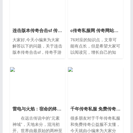
连击版本传奇合击sf 传奇手游合击
c传奇私服网 传奇网站1.76
大家好,今天小编来为大家
76对应的知识点，文章可
解答以下的问题，关于连击
能有点长，但是希望大家可
版本传奇合击sf，传奇手游
以阅读完，增长自己的知
合击这个很多人还不知道，
识，最重要的是希望对各位
现在让我们一起来看看吧。
有所帮助，可以解决了您的
一、传奇bb指定攻击目标
问题，不要忘了收藏本站
快捷键1、CTRL+A：主号
喔，本篇文章给大家谈谈c
神兽
传奇私服网，以
雷电与火焰：宿命的终极对决
千年传奇私服 免费传奇公益服
在远古传说中的“元素
很多朋友对于千年传奇私服
神域”，天地未分，混沌初
和免费传奇公益服不太懂，
开。世界由最原始的两种至
今天就由小编来为大家分