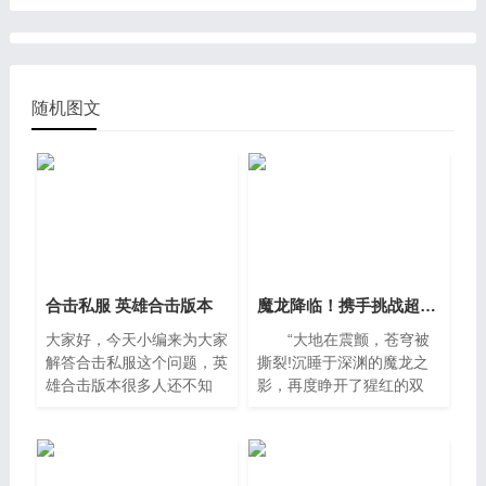
随机图文
合击私服 英雄合击版本
魔龙降临！携手挑战超稀有装备
大家好，今天小编来为大家
“大地在震颤，苍穹被
解答合击私服这个问题，英
撕裂!沉睡于深渊的魔龙之
雄合击版本很多人还不知
影，再度睁开了猩红的双
道，现在让我们一起来看看
眼!” 《百战沙场》传奇
吧。一、传奇私服合击什么
手游年度重磅更新——“魔
职业好如果你是自己一个人
龙纪元”今日震撼
玩，又能接受小额充值，当