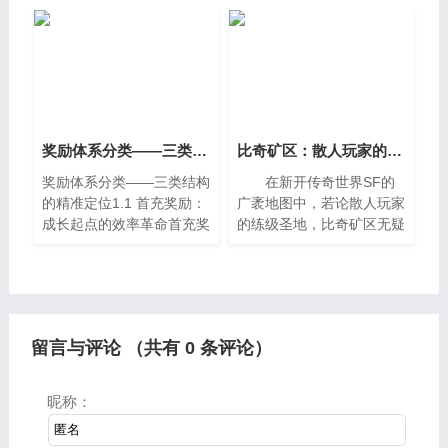
破苍穹私服发布站以及斗破
仅是道士最忠诚的随从，更
苍穹满vip50公益服的问题
是其生存与输出的重要保
知识，还望可以帮助大家，
障。随着版本的
解
奖励体系分类——三类结构的精准定位
比奇矿区：散人玩家的练级圣地
奖励体系分类——三类结构
在新开传奇世界SF的
的精准定位1.1 首充奖励：
广袤地图中，若论散人玩家
成长起点的效率革命首充奖
的练级圣地，比奇矿区无疑
励面向首次完成任意金额充
是最具传奇色彩的存在。这
值的玩家，其设计逻辑
里没有喧嚣的攻城战鼓，没
为“低门槛、高感知、强引
有满屏的氪金大佬，只有幽
导”
深矿道、低吼的矿洞蠕虫，
以及
留言与评论 （共有
0
条评论）
昵称：