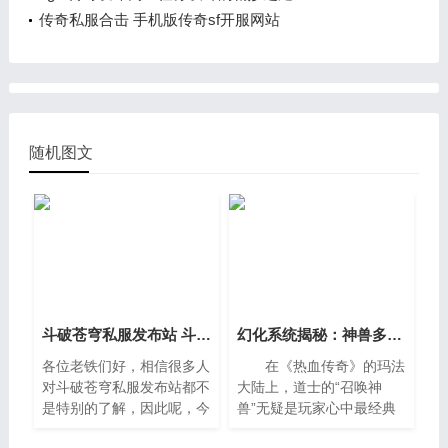
传奇私服合击 手机版传奇sf开服网站
随机图文
斗破苍穹私服发布站 斗破苍穹满vip50公益服
幻化系统揭秘：神兽多形态切换的魅力
各位老铁们好，相信很多人
在《热血传奇》的玛法
对斗破苍穹私服发布站都不
大陆上，道士的“召唤神
是特别的了解，因此呢，今
兽”无疑是玩家心中最经典
天就来为大家分享下关于斗
的情怀与战术核心。神兽不