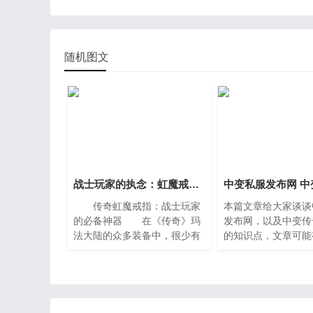
随机图文
战士玩家的执念：虹魔戒指详解
中变私服发布网 中
传奇虹魔戒指：战士玩家
本篇文章给大家谈谈
的必备神器 在《传奇》玛
发布网，以及中变传
法大陆的众多装备中，很少有
的知识点，文章可能
哪件首饰能像虹魔戒指那样，
但是希望大家可以阅
在战士玩家心中激起如此强烈
长自己的知识，最重
的爱恨交织。它并非面板属性
望对各位有所帮助，
最顶尖的戒
了您的问题，不要