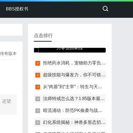
BBS授权书
点击排行
拒绝药水消耗，宠物助
力零负担刷怪
传奇版本
拒绝药水消耗，宠物助力零负担刷怪
超级技能与爆发力，你不可错过的专属装备
从“肉盾”到“主宰”：转生与天赋的双重提升
法师特戒怎么选？1.85版本最强搭配来了
，还望
暗流涌动：防范PK偷袭与战后收益的精准收割
幻化系统揭秘：神兽多形态切换的魅力