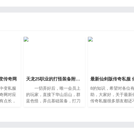
变传奇网
天龙25职业的打怪装备附魔提升
中变私服
一切弄好后，唯一会员上
8的知识，希望对各位
奇网对应
的玩家，直接下华山后山，群
助，大家好，关于最新
有点长，
蓝色怪，弄点基础装备，打刀
传奇私服很多朋友都还
读完，增
幸运玉佩加9上的就可以换，
白，今天小编就来为大
要的是希
就能触发最大伤害了。等级达
关于仙剑传奇2。一、0
可以解决
到50级后回城，进入50级副本
本的传奇私服一般的话
地图，重阳宫密室，弄一
剑版本还有就