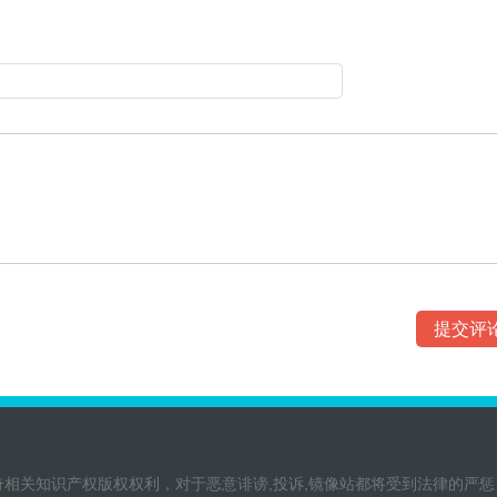
奇相关知识产权版权权利，对于恶意诽谤,投诉,镜像站都将受到法律的严惩