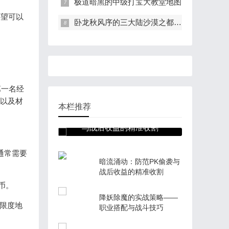
极道暗黑的中级打宝大教堂地图
还望可以
卧龙秋风序的三大陆沙漠之都地图介绍
第一名经
备以及材
本栏推荐
暗流涌动：防范PK偷袭
与战后收益的精准收割
通常需要
暗流涌动：防范PK偷袭与
战后收益的精准收割
币。
降妖除魔的实战策略——
限度地
职业搭配与战斗技巧