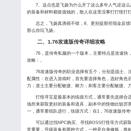
7、这点也是飞扬为什么开了这么多年人气还这
的装备和材料都挺值钱的，散人在这里没事打打怪打
总之，飞扬真滴很不错，8、更别提那些现金反
那么你玩飞扬。
二、1.76攻速版传奇详细攻略
76，是传奇私服的一个版本，主要特点是攻速快
攻略：。
76攻速版传奇的职业选择有五个，分别是战士、
配属性：在进入游戏时，首先要选择角色，选好角色
力；道士主要分配敏捷、耐力；刺客主要分配敏捷、
打怪寻宝是最基本的练级方式，通常要先选择合
场所来获取更好的装备和道具，副本中的怪物比较厉
一，通常要组队进行，练级方式：在1，76攻速版传
可以通过找NPC购买、寻找BOSS打怪等方式获
常重要，升级装备有两种方式，一种是自身修炼，将材