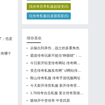
找传奇世界私服超级变(5)
玩传奇私服后桌面双影(5)
猜你喜欢
了；也是
从输出到承伤，战士的多重角色
没有哪个
霸道传奇玩家不能当“睁眼瞎”：看清局势，才能掌控战场
今日新开轻变传奇网站 传奇网站发布
变态传奇私服发布网‘’ sf网站传奇发布网站
鞍山传奇私服 传奇手游找服网址
今天新开传世私服 新开传奇世界发布网站
1.76传奇合击私服 复古传奇英雄版合击哪个厉害
吸纳开中变传奇 中变武易