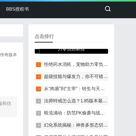
BBS授权书
点击排行
拒绝药水消耗，宠物助
力零负担刷怪
传奇版本
拒绝药水消耗，宠物助力零负担刷怪
超级技能与爆发力，你不可错过的专属装备
从“肉盾”到“主宰”：转生与天赋的双重提升
法师特戒怎么选？1.85版本最强搭配来了
服和仿
暗流涌动：防范PK偷袭与战后收益的精准收割
幻化系统揭秘：神兽多形态切换的魅力