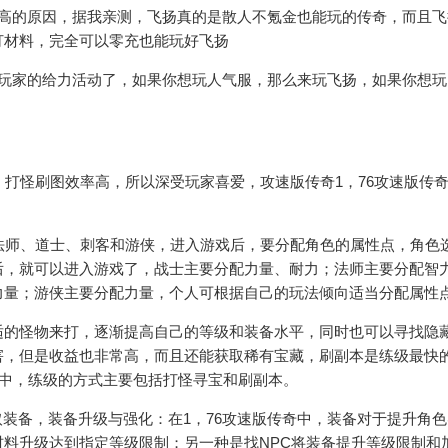
么高的原因，据我亲测，飞扬真的是散人不氪金也能玩的传奇，而且飞
打材料，完全可以零充也能玩好飞扬
馈玩家的给力活动了，如果你想玩人气服，那么来玩飞扬，如果你想玩
，打怪刷图效率高，所以深受玩家喜爱，攻速版传奇1，76攻速版传
法师、道士、刺客和游侠，进入游戏后，要分配角色的属性点，角色
后，就可以进入游戏了，战士主要分配力量、耐力；法师主要分配智
力量；游侠主要分配力量，个人可根据自己的玩法倾向适当分配属性
适的怪物来打，逐渐提高自己的等级和装备水平，同时也可以寻找隐
害，但是收益也非常高，而且还能获取稀有宝藏，刷副本是练级最快
奇中，练级的方式主要包括打怪寻宝和刷副本。
取装备，装备升级与强化：在1，76攻速版传奇中，装备对于提升角
料升级达到指定等级限制；另一种是找NPC将装备提升等级限制和