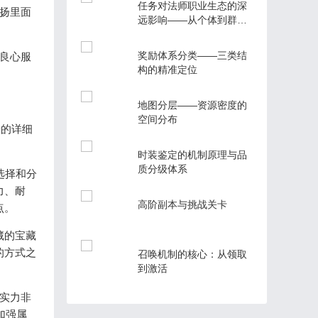
任务对法师职业生态的深
扬里面
远影响——从个体到群体
的范式转移
奖励体系分类——三类结
良心服
构的精准定位
地图分层——资源密度的
空间分布
奇的详细
时装鉴定的机制原理与品
质分级体系
选择和分
力、耐
高阶副本与挑战关卡
点。
藏的宝藏
的方式之
召唤机制的核心：从领取
到激活
色实力非
加强属