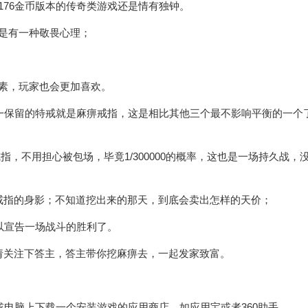
176金币版本的传奇类游戏还是情有独钟。
是有一种敬畏心理；
素，玩家也会更加喜欢。
唯一保留的特戒就是麻痹戒指，这是相比其他三个最不影响平衡的一个
指，不用担心被包场，毕竟1/300000的概率，这也是一场持久战，
戒指的身影；不知道挖出来的那天，到底会卖出怎样的天价；
可以宣告一场战斗的胜利了。
请关注下答主，答主带你挖麻痹去，一起发家致富。
或电脑上下载一个安装游戏的应用商店，如应用宝或者360助手。