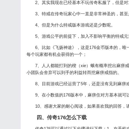
2、其实我现在已经基本不玩传奇私服了，但是对
3、特戒在传奇玩家心中一直是非常神圣的，甚至
4、但是为什么特戒版本游戏还是少数呢。
5、游戏公平的前提下，加入不影响平衡的特戒元
6、比如《飞扬神途》，这是176金币版本的，
每个玩家都有机会获得的一个；
7、人人都能打到的楔（xie）蛾有概率挖出麻痹戒
小团队会舍弃可以到手的利益转而挖麻痹戒指的。
8、目前游戏已经运营了5年，还是没有见到麻痹
9、在小数值的176版本中，麻痹住对方基本就
10、感谢大家的耐心阅读，如果喜欢我的回答，
四、传奇176怎么下载
传奇176可以通过以下步骤进行下载：1，在手机