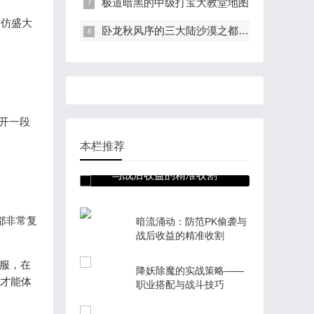
极道暗黑的中级打宝大教堂地图
和仿盛大
卧龙秋风序的三大陆沙漠之都地图介绍
开一段
本栏推荐
暗流涌动：防范PK偷袭
与战后收益的精准收割
都非常复
暗流涌动：防范PK偷袭与
战后收益的精准收割
服，在
降妖除魔的实战策略——
里才能体
职业搭配与战斗技巧