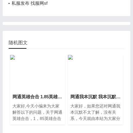
私服发布 找服网sf
随机图文
网通英雄合击 1.85英雄合击发布网
网通我本沉默 我本沉默三端互通
大家好,今天小编来为大家
大家好，如果您还对网通我
解答以下的问题，关于网通
本沉默不太了解，没有关
英雄合击，1，85英雄合击
系，今天就由本站为大家分
发布网这个很多人还不知
享网通我本沉默的知识，包
道，现在让我们一起来看看
括我本沉默三端互通的问题