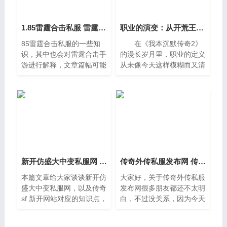
1.85雷霆合击私服 雷霆合击手游
职业的演变：从开荒王者到氪金狂人
85雷霆合击私服的一些知
在《我本沉默传奇2》
识，其中也会对雷霆合击手
的漫长岁月里，职业的定义
游进行解释，文章篇幅可能
从未像今天这样模糊而又清
偏长，如果能碰巧解决你现
晰，它随着版本的更迭和玩
在面临的问题，别忘了关注
家心态的转变，经历了一场
本站，现在就马上开始吧，
从“苦行僧式开荒”到“氪金即
大家好，今天给各位分享
正义
1。一、热
新开仿盛大中变私服网 传奇sf 新开网站
传奇外传私服发布网 传奇sf三端发布网
本篇文章给大家谈谈新开仿
大家好，关于传奇外传私服
盛大中变私服网，以及传奇
发布网很多朋友都还不太明
sf 新开网站对应的知识点，
白，不过没关系，因为今天
文章可能有点长，但是希望
小编就来为大家分享关于传
大家可以阅读完，增长自己
奇sf三端发布网的知识点，