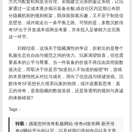
方式与配套机制是否合理。若能建立完善的鉴定系统，让玩
家通过一定成本逐步揭示装备全貌;或在社区内定期公布部
分隐藏机制的规则框架，既保留探索乐趣，又不至于制造信
息壁垒，或许能走出一条平衡之路。可惜的是，多数沉默传
奇SF出于开发成本或商业考量，并未投入足够精力去完善
这一环节。
归根结底，这场关于隐藏属性的争议，折射出的是整个
私服生态在自由与规范之间的张力。玩家渴望惊喜，但也需
要基本的公平与尊重。当一件装备的价值不再仅由其明面数
值决定，而取决于你是否“知道别人不知道的秘密”时，游戏
的本质便悄然从对抗与成长，滑向了信息战与猜谜游戏。沉
默传奇SF若想长久维系玩家的热情，或许该重新思考：真
正的传奇，是靠隐藏的数值造就，还是靠透明的规则与真诚
的体验铸就?
Tags：
转载：
感谢您对传奇私服网站-传奇sf发布网-新开传
奇sf网站平台的认可，以及对我们原创作品以及文章