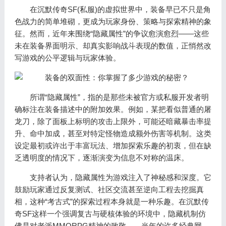
在沉默传奇SF(私服)的虚拟世界中，装备早已不只是角
色战力的简单堆砌，更成为玩家身份、策略与探索精神的象
征。然而，近年来围绕“隐藏属性”的争议愈演愈烈——这些
未在装备界面明示、却真实影响战斗表现的数值，正悄然改
写游戏的公平逻辑与玩家体验。
所谓“隐藏属性”，指的是那些未被官方或私服开发者明
确标注在装备描述中的附加效果。例如，某把看似普通的屠
龙刀，除了面板上标明的攻击上限外，可能还暗藏暴击率提
升、命中加成，甚至对特定怪物造成额外伤害等机制。这类
设定最初或许出于丰富玩法、增加探索乐趣的初衷，但在缺
乏透明度的情况下，逐渐演变为信息不对称的温床。
支持者认为，隐藏属性为游戏注入了神秘感和深度。它
鼓励玩家通过反复测试、社区交流甚至逆向工程去挖掘真
相，这种“考古式”的探索过程本身就是一种乐趣。在沉默传
奇SF这样一个强调复古与硬核体验的环境中，隐藏机制仿
佛是对老派MMORPG精神的致敬——当年的许多经典网