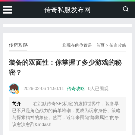
传奇私服发布网
传奇攻略
您现在的位置是：
首页
>
传奇攻略
装备的双面性：你掌握了多少游戏的秘
密？
2026-02-06 14:50:11
传奇攻略
0人已围观
简介
在沉默传奇SF(私服)的虚拟世界中，装备早
已不只是角色战力的简单堆砌，更成为玩家身份、策略
与探索精神的象征。然而，近年来围绕“隐藏属性”的争
议愈演愈烈&mdash