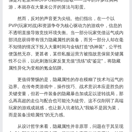
游，本就存在大量未公开的算法与彩蛋。
然而，反对的声音更为尖锐。他们指出，在一个以
PVP(玩家对战)和资源争夺为核心驱动力的游戏中，信息的
不透明直接导致竞技环境失衡。当一部分玩家凭借运气或内
部消息获得带有强力隐藏属性的装备，而另一部分人却在毫
不知情的情况下投入大量时间与金钱打造“伪神装”，公平性
便荡然无存。更甚者，某些私服运营方被指故意保留关键属
性不公示，以此刺激玩家反复充值“洗练”或“鉴定”，将隐藏
属性异化为变相的氪金陷阱。
更值得警惕的是，隐藏属性的存在模糊了技术与运气的
边界。在传奇类游戏中，操作技巧、战术意识本应是胜负的
关键变量，但若一件装备的隐藏暴击加成足以逆转战局，那
么再高超的走位与配合也可能沦为徒劳。这不仅削弱了高端
玩家的游戏成就感，也让新入坑者陷入“我输不是因为菜，
而是装备没暗属性”的无力感。
从设计哲学来看，隐藏属性并非原罪，问题在于其呈现