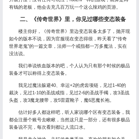
有钱的老板，他会去充几百万玩一个这么辣鸡的页游。
二、《传奇世界》里，你见过哪些变态装备
楼主你好，《传奇世界》里边变态装备太多了，抛开现
如今的版本不说，因为官服现在变态得很，昨天看了“传奇
世界老鬼”的一篇文章，法师一个戒指都一万多魔法，实在
没法说。
我们单说铁血版本的吧，个人认为只有那个时候的极品
装备才可以称得上变态装备。
我见过魔法躲避40、幸运+2的虎齿项链，见过1-40的
裁决，见过1-10的圣战戒指，见过2-6的圣战手镯，攻3圣战
头盔，攻3魔龙腰带，攻5雷霆靴子，魔6恶魔长袍。
估计好多人都这样吧，听人家说哪个区有变态装备，我
都会注册个账号去瞅瞅，当然这只是一部分，还有很多极品
装备说不完，每次看到都让人流口水。