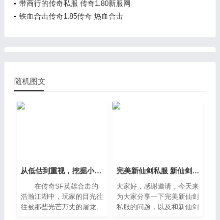
带商行的传奇私服 传奇1.80新服网
铁血合击传奇1.85传奇 热血合击
随机图文
从低估到重视，挖掘小首饰的无穷魅力
完美新仙剑私服 新仙剑一完美图文攻略
在传奇SF英雄合击的
大家好，感谢邀请，今天来
浩瀚江湖中，玩家的目光往
为大家分享一下完美新仙剑
往被那些光芒万丈的屠龙、
私服的问题，以及和新仙剑
开天、或是散发着神秘气息
一完美图文攻略的一些困