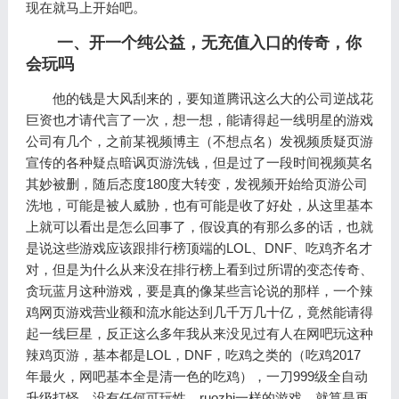
现在就马上开始吧。
一、开一个纯公益，无充值入口的传奇，你
会玩吗
他的钱是大风刮来的，要知道腾讯这么大的公司逆战花
巨资也才请代言了一次，想一想，能请得起一线明星的游戏
公司有几个，之前某视频博主（不想点名）发视频质疑页游
宣传的各种疑点暗讽页游洗钱，但是过了一段时间视频莫名
其妙被删，随后态度180度大转变，发视频开始给页游公司
洗地，可能是被人威胁，也有可能是收了好处，从这里基本
上就可以看出是怎么回事了，假设真的有那么多的话，也就
是说这些游戏应该跟排行榜顶端的LOL、DNF、吃鸡齐名才
对，但是为什么从来没在排行榜上看到过所谓的变态传奇、
贪玩蓝月这种游戏，要是真的像某些言论说的那样，一个辣
鸡网页游戏营业额和流水能达到几千万几十亿，竟然能请得
起一线巨星，反正这么多年我从来没见过有人在网吧玩这种
辣鸡页游，基本都是LOL，DNF，吃鸡之类的（吃鸡2017
年最火，网吧基本全是清一色的吃鸡），一刀999级全自动
升级打怪，没有任何可玩性，ruozhi一样的游戏，就算是再