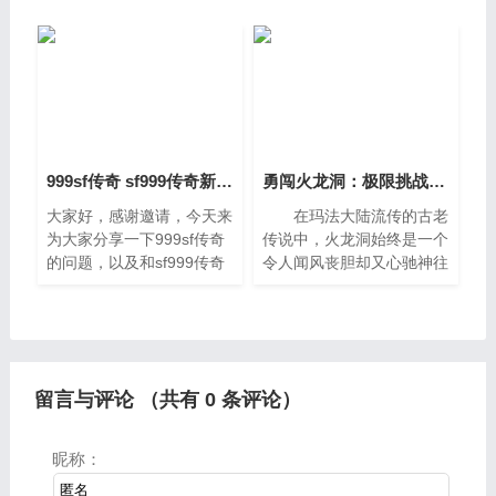
的主武器所吸引，却常常忽
惑，大家要是还不太明白的
略了背包角落里那些看似不
话，也没有关系，因为接下
起眼的小首饰。事实上，在
来将为大家分享，希望可以
帮助到
999sf传奇 sf999传奇新服网手机
勇闯火龙洞：极限挑战与勇者的试炼
大家好，感谢邀请，今天来
在玛法大陆流传的古老
为大家分享一下999sf传奇
传说中，火龙洞始终是一个
的问题，以及和sf999传奇
令人闻风丧胆却又心驰神往
新服网手机的一些困惑，大
的禁忌之地，那里不仅是极
家要是还不太明白的话，也
致高温的炼狱，更是无数勇
没有关系，因为接下来将为
士挑战极限、证明自我的终
大家分享，希望可以帮助到
极考场。踏入火龙洞的那
大家，解
留言与评论 （共有
0
条评论）
昵称：