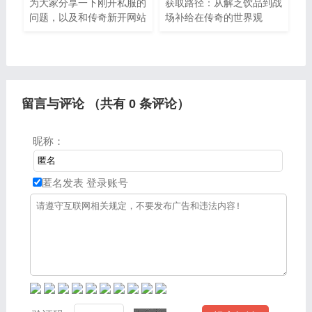
为大家分享一下刚开私服的
获取路径：从解乏饮品到战
问题，以及和传奇新开网站
场补给在传奇的世界观
开服的一些困惑，大家要是
中，“酒”并非现实中的酒精
还不太明白的话，也没有关
饮料，而是玛法大陆特有的
系，因为接下来将为大家分
灵酿秘制——由药师采集月
享，希望可以帮助到大家，
光草
解决大
留言与评论 （共有
0
条评论）
昵称：
匿名发表
登录账号