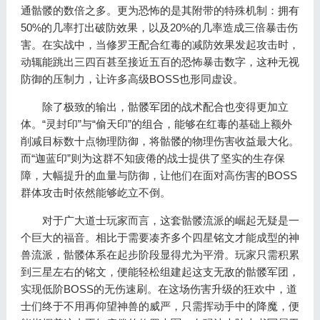
通骷髅的数倍之多。更为恐怖的是其附带的特殊机制：拥有
50%的几率打出破防效果，以及20%的几率造成三倍暴击伤
害。在实战中，当修罗王配合红毒的减防效果发起攻击时，
动辄能跳出三四百甚至接近五百的恐怖暴击数字，这种无视
防御的压制力，让许多高级BOSS也形同虚设。
除了极致的输出，骷髅军团的战术配合也变得更加立
体。“灵封印”与“偷天印”的组合，能够在红毒的基础上额外
削减目标数十点物理防御，将骷髅的物理伤害收益最大化。
而“迦蓝印”则为这群不知疲倦的战士提供了坚实的生存保
障，大幅提升的血量与防御，让他们在面对高伤害的BOSS
群体攻击时依然能够屹立不倒。
对于广大道士玩家而言，这套骷髅流派的崛起无疑是一
个巨大的福音。相比于需要凑齐多个四星铭文才能成型的神
兽流派，骷髅体系在起步阶段显得尤为平滑。玩家只需积累
到三星左右的铭文，便能轻松组建起这支无敌的骷髅军团，
实现低阶BOSS的无伤速刷。在这场伤害升级的狂欢中，道
士们终于不用再仰望神兽的威严，只需挥动手中的降魔，便