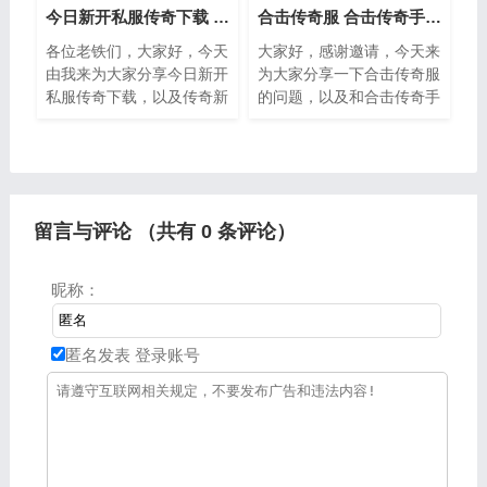
今日新开私服传奇下载 传奇新开网站开服
合击传奇服 合击传奇手游发布网
各位老铁们，大家好，今天
大家好，感谢邀请，今天来
由我来为大家分享今日新开
为大家分享一下合击传奇服
私服传奇下载，以及传奇新
的问题，以及和合击传奇手
开网站开服的相关问题知
游发布网的一些困惑，大家
识，希望对大家有所帮助，
要是还不太明白的话，也没
如果可以帮助到大家，还望
有关系，因为接下来将为大
关注收藏下本站，您的支持
家分享，希望可以帮助到大
是我们
家，解
留言与评论 （共有
0
条评论）
昵称：
匿名发表
登录账号