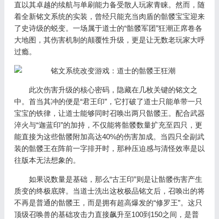
直以其卓越的续航与单刷能力备受散人玩家青睐。然而，随
着全新铭文系统的实装，曾经只能充当肉盾的骷髅宝宝迎来
了史诗级的蜕变。一场属于道士的“骷髅军团”狂潮正席卷各
大地图，其伤害机制的颠覆性升级，更是让无数老玩家大呼
过瘾。
此次伤害升级的核心密码，隐藏在几枚关键的铭文之
中。首当其冲的便是“君王印”，它打破了道士只能单带一只
宝宝的铁律，让道士能够同时召唤出两只骷髅王。配合武器
淬火与“迦蓝印”的加持，不仅能将骷髅数量扩充至四只，更
能直接为这些骷髅附加高达40%的伤害加成。当四只全副武
装的骷髅王在阵前一字排开时，那种压迫感与清怪效率是以
往版本无法想象的。
如果说数量是基础，那么“古王印”则是让骷髅伤害产生
质变的终极底牌。当道士洗出这枚极品铭文后，召唤出的将
不再是普通的骷髅王，而是拥有超高爆发的“修罗王”。这只
顶级召唤兽的基础攻击力直接飙升至100到150之间，是普