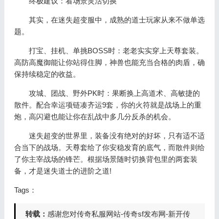
终极建议：看场景灵活切换
其实，在迷失超变服中，成熟的道士玩家从来不做单选
题。
打宝、挂机、单挑BOSS时：老老实实穿上天尊套装。
高防高魔御能让你站得住脚，神兽也能充当合格的肉盾，确
保持续稳定的收益。
攻城、团战、野外PK时：果断换上高道术、高敏捷的
散件。配合幸运项链凑齐运9套，你的火符就是战场上的重
炮，高闪避也能让你在乱战中多几分反杀的机会。
迷失超变的世界里，装备没有绝对的好坏，只有适不适
合当下的战场。天尊套给了你安稳发育的底气，而散件则给
了你主宰战场的锋芒。根据场景随时切换背包里的两套装
备，才是迷失道士的进阶之道!
Tags：
转载：
感谢您对传奇私服网站-传奇sf发布网-新开传