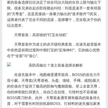
家的装备选择往往决定了你在玛法大陆的生存上限与输出下
限。很多兄弟在起步阶段都会纠结：到底是凑齐一套有排面
的“天尊套”，还是直接搞一身暴力输出的“道术散件”?其实，
这两者代表了完全不同的流派，选择哪个，完全取决于你的
玩法需求。
天尊套装：高容错的“打宝永动机”
天尊套装作为道士的赤月级经典套装，在迷失超变版本
中依然是前期过渡和中期打宝的“定海神针”。它的核心优势
在于“全面”与“省心”。
在迷失版本中，地图难度通常较高，BOSS的攻击力不
容小觑。天尊套(天尊道袍、头盔、项链、手镯、戒指)最大
的价值在于提供了极高的防御与魔御面板。穿上全套天尊，
你的神兽能扛得更久，你自己在拉怪、引怪时也不容易被
BOSS两刀秒杀。此外，天尊装备通常拥有极高的装备持久
度，对于需要长时间挂机刷BOSS、打材料的迷失服玩家来