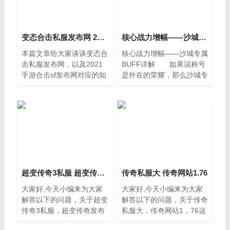
变态合击私服发布网 2021手游合击sf发布网
核心战力增幅——沙城专属BUFF详解
本篇文章给大家谈谈变态合
核心战力增幅——沙城专属
击私服发布网，以及2021
BUFF详解 如果说称号
手游合击sf发布网对应的知
是外在的荣耀，那么沙城专
识点，文章可能有点长，但
属BUFF则是内在的力量源
是希望大家可以阅读完，增
泉。作为攻城战的赢家，整
长自己的知识，最重要的是
个胜利公会的成员，在踏入
希望对各位有所帮助，可以
沙巴克城范围后，将
解决
超变传奇3私服 超变传奇发布网站
传奇私服大 传奇网站1.76
大家好,今天小编来为大家
大家好,今天小编来为大家
解答以下的问题，关于超变
解答以下的问题，关于传奇
传奇3私服，超变传奇发布
私服大，传奇网站1，76这
网站这个很多人还不知道，
个很多人还不知道，现在让