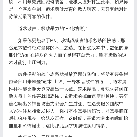
说，不用频繁跑回城修装备，能极大提升打宝效率。如果你
是一个喜欢单刷、追求稳健发育的散人玩家，天尊套绝对是
你前期最可靠的伙伴。
道术散件：极致暴力的“PK收割机”
如果你更热衷于PK、攻城战或者追求秒杀的快感，那
么道术散件绝对是你的不二之选。在超变版本中，数值的膨
胀让“防御”在绝对的火力面前显得苍白无力，唯有极致的道
术才能打出压制力。
散件搭配的核心思路就是放弃部分防御，将所有装备栏
位全部用来堆叠“道术”上限。一身极品散件的道士，道术属
性往往能比穿天尊套高出一大截。道术越高，灵魂火符砸在
敌人身上的伤害就越恐怖，施毒术的掉血速度也越快，甚至
连召唤出的神兽攻击力都会产生质变。在迷失服的团战中，
大家往往互相爆发秒人，你根本不需要抗伤害，只需要躲在
后排疯狂甩符、给队友群疗。这时候，高道术带来的瞬间抬
血量和恐怖输出，远比那几点防御属性实用得多。