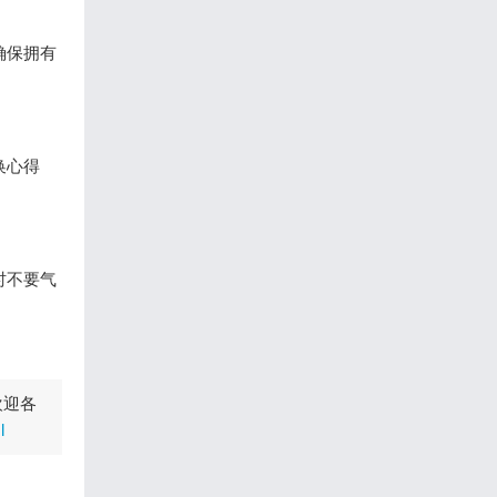
确保拥有
换心得
时不要气
欢迎各
l