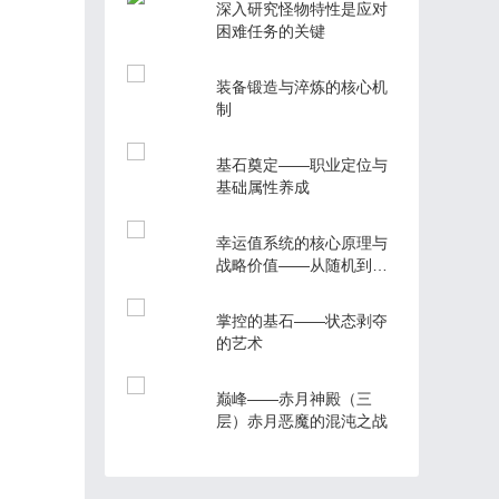
深入研究怪物特性是应对
困难任务的关键
装备锻造与淬炼的核心机
制
基石奠定——职业定位与
基础属性养成
幸运值系统的核心原理与
战略价值——从随机到必
然的质变
掌控的基石——状态剥夺
的艺术
巅峰——赤月神殿（三
层）赤月恶魔的混沌之战