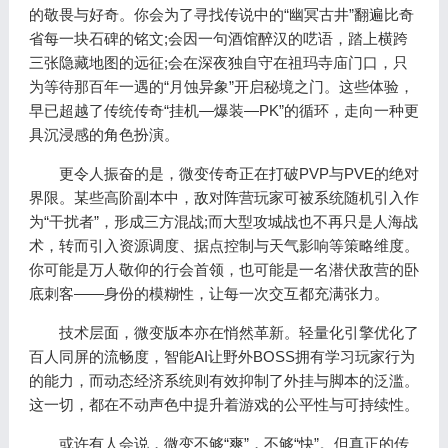
的敬畏与好奇。你会为了寻找传说中的“幽冥古井”翻遍比奇
省每一块石碑的铭文;会因一句酒馆醉汉的呓语，踏上横跨
三张隐藏地图的远征;会在深夜独自守在祖玛寺庙门口，只
为等待那百年一遇的“月蚀异象”开启秘境之门。这些体验，
早已超越了传统传奇“挂机—爆装—PK”的循环，走向一种更
具沉浸感的角色扮演。
更令人振奋的是，微变传奇正在打破PVP与PVE的绝对
界限。某些高阶副本中，敌对阵营玩家可被系统随机引入作
为“干扰者”，形成三方混战;而大型攻城战也不再只是人海战
术，转而引入资源调度、据点控制与天气影响等策略维度。
你可能是万人敬仰的行会首领，也可能是一名潜伏敌营的卧
底刺客——身份的模糊性，让每一次交互都充满张力。
技术层面，微变版本亦在悄然革新。轻量化引擎优化了
百人同屏的流畅度，智能AI让野外BOSS拥有学习玩家行为
的能力，而动态经济系统则有效抑制了外挂与脚本的泛滥。
这一切，都在不动声色中提升着游戏的公平性与可持续性。
或许有人会说，微变不够“爽”，不够“快”。但真正的传