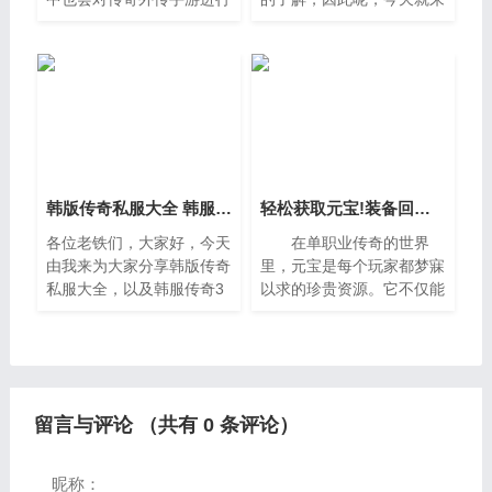
解释，文章篇幅可能偏长，
为大家分享下关于北方新开
如果能碰巧解决你现在面临
传奇以及传奇开服的问题知
的问题，别忘了关注本站，
识，还望可以帮助大家，解
现在就马上开始吧。一、新
决大家的一些困惑，下面一
传
起
韩版传奇私服大全 韩服传奇3资料
轻松获取元宝!装备回收全攻略
各位老铁们，大家好，今天
在单职业传奇的世界
由我来为大家分享韩版传奇
里，元宝是每个玩家都梦寐
私服大全，以及韩服传奇3
以求的珍贵资源。它不仅能
资料的相关问题知识，希望
兑换稀有材料、强化道具，
对大家有所帮助，如果可以
还能在关键时刻购买神兵利
帮助到大家，还望关注收藏
器，助你战力飙升。然而，
下本站，您的支持是我们最
打BOSS爆率低，任务奖励
大的动
有限，直
留言与评论 （共有
0
条评论）
昵称：