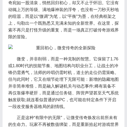
奇宛如一股清泉，悄然回归初心，却又不止于怀旧。它没有
动辄上万的等级、满地爆神装的浮夸，也没有一刀秒天秒地
的喧嚣，而是以“微调”为笔，以“平衡”为墨，在经典框架之
上，勾勒出一个既熟悉又充满未知的全新世界。在这里，探
索不再只是打怪升级的重复，而是一场真正打破传奇游戏界
限的冒险。
微变，并非削弱，而是一种克制的智慧。它保留了1.76
或1.80时代的技能节奏、地图结构与职业分工，让战士的冲
锋仍需勇气，法师的吟唱仍需时机，道士的走位仍需策略。
但与此同时，它又在细节处埋下无限可能：新增的隐藏地图
并非简单堆怪，而是融入解谜机关与动态事件;稀有装备不
再仅靠爆率硬肝，而是通过任务链、阵营声望甚至天气系统
触发获取;就连看似普通的NPC，也可能在特定条件下开启
一段改变服务器格局的剧情线。
正是这种“有限中的无限”，让微变传奇焕发出前所未有
的生命力。玩家不再被数值绑架，而是重新拾起对游戏世界