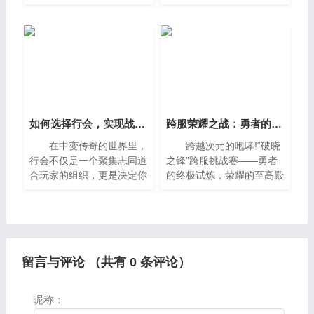
奇网站sf这个很多人还不知
天小编就来为大家分享关于
道，现在让我们一起来看看
传奇sf电脑版发布网的知识
吧。一、传奇手游发布网站
点，相信应该可以解决大家
哪个好这款手游是阿里研
的一些困惑和问题，如果碰
如何选择行会，实现战场霸主梦？
跨服荣耀之战：勇者的终极试炼
在中变传奇的世界里，
跨越次元的咆哮!“破晓
行会不仅是一个聚集志同道
之锋”跨服挑战赛——勇者
合玩家的组织，更是决定你
的终极试炼，荣耀的至高殿
能否在战场上呼风唤雨、称
堂! 沙巴克宝阁的“源流
霸一方的关键因素。一个人
之井”技能觉醒盛典余晖未
的力量再强，也难以匹敌一
散，整个艾泽
个团结有序、资源充足的
留言与评论 （共有
0
条评论）
昵称：