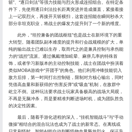
斩”、“逐日剑法”等强力技能与烈火形成连招组合。在特定条
件下，先使用逐日剑法拉长距离突进并造成僵直，紧接着接
上一记双烈火，再接开天斩横扫，这套连招能在瞬间秒杀大
部分非坦克职业，将战士的爆发力提升到了一个新的维度。
此外，“坦控兼备的团战枢纽”也是战士在新环境下的重
大转型。随着团队副本难度的提升和行会战规模的扩大，单
纯的输出战士已难以生存，取而代之的是兼具控制与承伤能
力的“战控”流派。通过佩戴增加眩晕、麻痹几率的特殊首
饰，或者学习新版本的主动控制技能，战士在团战中扮演着
类似MOBA游戏中“开团手”的角色。他们利用冲锋技能切入
敌方后排，第一时间打出控制链，限制对方核心输出，同时
凭借高血量和新获得的“伤害反弹”或“吸血”机制，在敌群中
屹立不倒。这种玩法要求战士玩家具备极高的战场大局观，
不再是无脑冲杀，而是要精准判断进场时机，成为团队胜负
的决定性因素。
最后，随着手游化进程的深入，“挂机智能战斗”与“手动
微操”相结合的混合玩法也成为了战士的新常态。在离线或
日常刷怪时，智能AI能自动判断怪物血量释放烈火，保证升