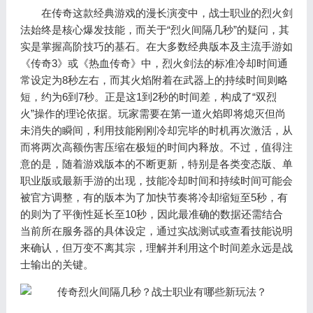
在传奇这款经典游戏的漫长演变中，战士职业的烈火剑
法始终是核心爆发技能，而关于“烈火间隔几秒”的疑问，其
实是掌握高阶技巧的基石。在大多数经典版本及主流手游如
《传奇3》或《热血传奇》中，烈火剑法的标准冷却时间通
常设定为8秒左右，而其火焰附着在武器上的持续时间则略
短，约为6到7秒。正是这1到2秒的时间差，构成了“双烈
火”操作的理论依据。玩家需要在第一道火焰即将熄灭但尚
未消失的瞬间，利用技能刚刚冷却完毕的时机再次激活，从
而将两次高额伤害压缩在极短的时间内释放。不过，值得注
意的是，随着游戏版本的不断更新，特别是各类变态版、单
职业版或最新手游的出现，技能冷却时间和持续时间可能会
被官方调整，有的版本为了加快节奏将冷却缩短至5秒，有
的则为了平衡性延长至10秒，因此最准确的数据还需结合
当前所在服务器的具体设定，通过实战测试或查看技能说明
来确认，但万变不离其宗，理解并利用这个时间差永远是战
士输出的关键。