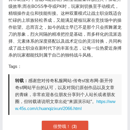
级效率;而在BOSS争夺或PK时，玩家则切换至手动模式，
精细操作走位和技能衔接。这种双重模式让战士职业既适合
忙碌的上班族轻松养成，又能满足硬核玩家在竞技场中的操
作欲望。总而言之，如今的战士早已不是那个只会挥舞屠龙
刀的形象，烈火间隔的精准把控是基础，而多样化的流派选
择、元素体系的深度搭配以及战术定位的灵活转换，共同构
成了战士职业在新时代下的丰富生态，让每一位热爱近身搏
杀的玩家都能找到属于自己的独特战斗风格。
Tags：
转载：
感谢您对传奇私服网站-传奇sf发布网-新开传
奇sf网站平台的认可，以及对我们原创作品以及文章
的青睐，非常欢迎各位朋友分享到个人站长或者朋友
圈，但转载请说明文章出处“来源演示站”。
https://ww
w.45s.com/chuanqizixun/2066.html
很赞哦！
(
3
)