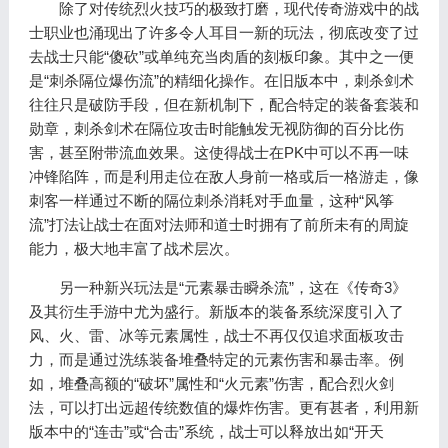
除了对传统烈火技巧的极致打磨，现代传奇游戏中的战
士职业也涌现出了许多令人耳目一新的玩法，彻底改变了过
去战士只能“傻砍”或单纯充当肉盾的刻板印象。其中之一便
是“刺杀隔位爆伤流”的精细化操作。在旧版本中，刺杀剑术
往往只是破防手段，但在新机制下，配合特定的装备套装和
勋章，刺杀剑术在隔位攻击时能触发无视防御的百分比伤
害，甚至附带流血效果。这使得战士在PK中可以不再一味
冲锋陷阵，而是利用走位在敌人身前一格或后一格游走，像
刺客一样通过不断的隔位刺杀消耗对手血量，这种“风筝
流”打法让战士在面对法师和道士时拥有了前所未有的周旋
能力，极大地丰富了战术层次。
另一种新兴玩法是“元素暴击瞬杀流”，这在《传奇3》
及其衍生手游中尤为盛行。新版本的装备系统深度引入了
风、火、雷、冰等元素属性，战士不再仅仅追求面板攻击
力，而是通过洗练装备堆叠特定的元素伤害和暴击率。例
如，堆叠高额的“破坏”属性和“火元素”伤害，配合烈火剑
法，可以打出远超传统数值的爆炸伤害。更有甚者，利用新
版本中的“连击”或“合击”系统，战士可以释放出如“开天