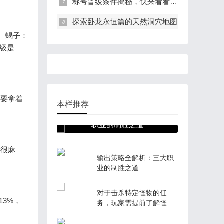
称号晋级条件揭秘，快来看看你能拿到多少！
探索卧龙永恒篇的天然洞穴地图
0。蝎子：
等级是
不要拿着
本栏推荐
输出策略全解析：三大
职业的制胜之道
来很麻
输出策略全解析：三大职
业的制胜之道
对于击杀特定怪物的任
13%，
务，玩家需提前了解怪物
分布与刷新规律