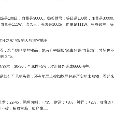
是100级，血量是30000。掷釜骷髅：等级是100级，血量是3000
级，血量是111W。凛风王：等级是100级，血量是111W。星眷领主：
，给予她想要的物品，她有几率回报“绿毒包囊·情花劫”，希望你
蛛牙*5。
术：30-30，全属性+5%，攻击额外造成6666伤害。
是随处可见的头骨，还有地面上被蜘蛛网包裹严实的未知物，看起
22-45，觉醒切割：+739，财运：+8%，神罚：+2%，攻魔道+
无坚不破，摧敌首脑，如穿腐土。