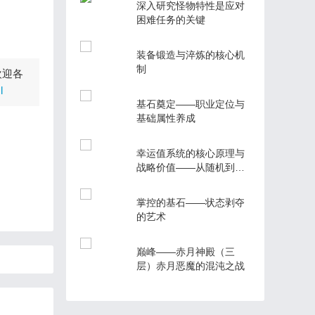
深入研究怪物特性是应对
困难任务的关键
装备锻造与淬炼的核心机
制
欢迎各
l
基石奠定——职业定位与
基础属性养成
幸运值系统的核心原理与
战略价值——从随机到必
然的质变
掌控的基石——状态剥夺
的艺术
巅峰——赤月神殿（三
层）赤月恶魔的混沌之战