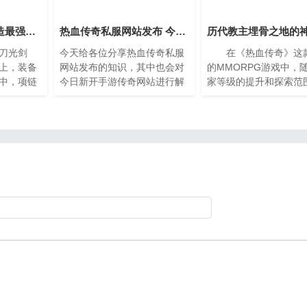
追寻无尽幸运，打造最强项链
热血传奇私服网站发布 今日新开手游传奇网站
历代教主埋骨之地的
刀光剑
今天给各位分享热血传奇私服
在《热血传奇》这
上，装备
网站发布的知识，其中也会对
的MMORPG游戏中，
中，项链
今日新开手游传奇网站进行解
家等级的提升和探索范
全局的关
释，如果能碰巧解决你现在面
大，越来越多神秘的地
定战力巅
临的问题，别忘了关注本站，
藏任务等待着他们去发
把神兵或
现在开始吧。一、《热血传
中，“历代教主埋骨之地
奇》私服历史
一