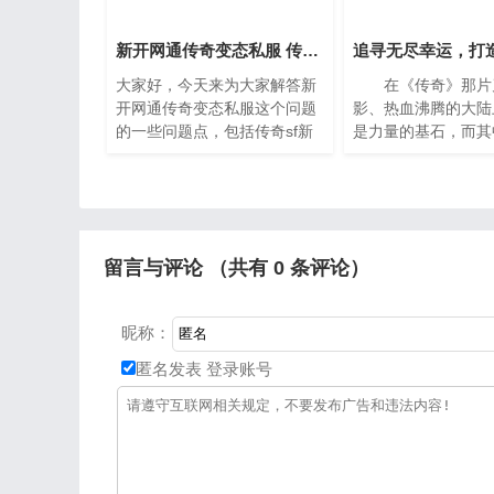
新开网通传奇变态私服 传奇sf新开网站
大家好，今天来为大家解答新
在《传奇》那片
开网通传奇变态私服这个问题
影、热血沸腾的大陆
的一些问题点，包括传奇sf新
是力量的基石，而其
开网站也一样很多人还不知
作为贴身佩戴、影响
道，因此呢，今天就来为大家
键饰品，往往成为决
分析分析，现在让我们一起来
峰的“点睛之笔”。一
看看吧，如果解决
许
留言与评论 （共有
0
条评论）
昵称：
匿名发表
登录账号