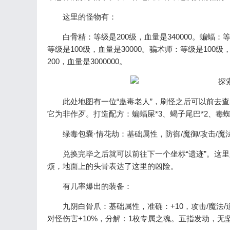
这里的怪物有：
白骨精：等级是200级，血量是340000。蝙蝠：等级
等级是100级，血量是30000。骗术师：等级是100
200，血量是3000000。
此处地图有一位“蛊毒老人”，刷怪之后可以前去查看
它为非作歹。打造配方：蝙蝠屎*3、蝎子尾巴*2、毒蜘
绿毒包囊·情花劫：基础属性，防御/魔御/攻击/魔法/道
兑换完毕之后就可以前往下一个坐标“遗迹”。这里
烦，地面上的头骨表达了这里的凶险。
有几率爆出的装备：
九阴白骨爪：基础属性，准确：+10，攻击/魔法/道术：
对怪伤害+10%，分解：1枚专属之魂。五指发动，