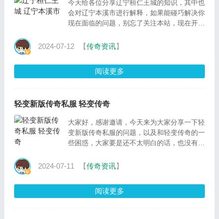
今天给各位分享辽宁桓仁王城的知识，其中也
会对辽宁本溪市进行解释，如果能碰巧解决你
现在面临的问题，别忘了关注本站，现在开始
吧。一、东北十大古城排名卑沙古城坐落于辽
宁省大
2024-07-12
【
传奇资讯
】
阅读更多
轻变新版传奇私服 轻变传奇
大家好，感谢邀请，今天来为大家分享一下轻
变新版传奇私服的问题，以及和轻变传奇的一
些困惑，大家要是还不太明白的话，也没有关
系，因为接下来将为大家分享，希望可以帮助
到大家，解决大
2024-07-11
【
传奇资讯
】
阅读更多