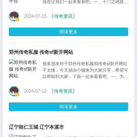
现在让我们一起来看看吧。一、千门之雄故事
梗概1、千门之雄是一部中国古代武侠小说，
讲述了主
2024-07-15
【
传奇资讯
】
阅读更多
郑州传奇私服 传奇sf新开网站
很多朋友对于郑州传奇私服和传奇sf新开网站
不太懂，今天就由小编来为大家分享，希望可
以帮助到大家，下面一起来看看吧。一、为什
么说盛大的传奇是被私服毁掉的该怎么分析一
波1、
2024-07-12
【
传奇资讯
】
阅读更多
辽宁桓仁王城 辽宁本溪市