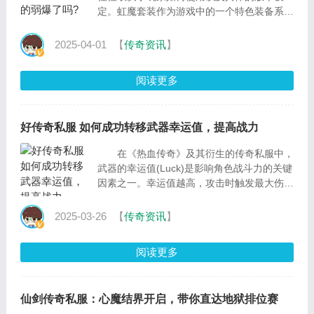
定。虹魔套装作为游戏中的一个特色装备系
列，其评价在玩家之间存在分歧。那么，在
425传奇游戏
2025-04-01
【
传奇资讯
】
阅读更多
好传奇私服 如何成功转移武器幸运值，提高战力
在《热血传奇》及其衍生的传奇私服中，
武器的幸运值(Luck)是影响角色战斗力的关键
因素之一。幸运值越高，攻击时触发最大伤害
的概率也越大，这在PVP(玩家对战)和PVE(打
怪)中都
2025-03-26
【
传奇资讯
】
阅读更多
仙剑传奇私服：心魔结界开启，带你直达地狱排位赛