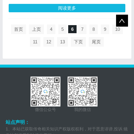
阅读更多
首页
上页
4
5
6
7
8
9
10
11
12
13
下页
尾页
微信公众号
我的微信
站点声明：
1、本站已获取传奇相关知识产权版权权利，对于恶意诽谤,投诉,镜