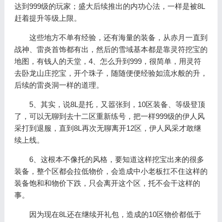
达到999级的玩家；盛大后续推出的内功心法，一样是被8L
赶着提升等级上限。
这些地方不单有经验，还有海量的装备，从赤月一直到
战神、雷炎首饰都有出，然后的雪域基本都是靠灵符挖宝的
地图，有钱人的天堂，4、怎么升到999，很简单，用灵符
去卧龙山庄挖宝，开个珠子，随随便便经验如流水般的升，
后续的雷炎洞一样的道理。
5、其实，说8L是托，又嚣张到，10区装备、等级登顶
了，可以无聊到去十二区重新练号，把一样999级的伊人风
采打到退服，直到8L再次无聊离开12区，伊人风采才敢继
续上线。
6、这根本不像托的风格，要知道这样挖宝出来的很多
装备，整个区都会拉低物价，会造成中小老板扛不住这样的
装备饱和和物价下跌，只会离开这个区，托不会干这样的
事。
因为现在8L还在继续开礼包，造成的10区物价都低于