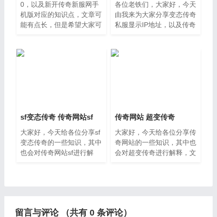
0，以及新开传奇新服网手
各位老铁们，大家好，今天
机版对应的知识点，文章可
由我来为大家分享变态传奇
能有点长，但是希望大家可
私服显示IP地址，以及传奇
以阅读完，增长自己的知
手游私sf平台的相关问题知
识，最重要的是希望对各位
识，希望对大家有所帮助，
有所帮助，可以解决了您的
如果可以帮助到大家，还望
问题，不要忘了收藏本站
关注收藏下本站，您的支持
喔，本篇文章
是我
sf变态传奇 传奇网站sf
传奇网站 超变传奇
大家好，今天给各位分享sf
大家好，今天给各位分享传
变态传奇的一些知识，其中
奇网站的一些知识，其中也
也会对传奇网站sf进行解
会对超变传奇进行解释，文
释，文章篇幅可能偏长，如
章篇幅可能偏长，如果能碰
果能碰巧解决你现在面临的
巧解决你现在面临的问题，
问题，别忘了关注本站，现
别忘了关注本站，现在就马
在就马上开始吧。一、你听
上开始吧。一、传奇的网站
过或
有
留言与评论 （共有
0
条评论）