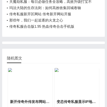
天魔劫私服：每日必做任务全攻略，高效升级打宝不
走弯路！
玛法大陆的生存法则：如何高效收集回城卷轴
传奇私服新开区网站 传奇新开网站开服
那些年，我们一起追逐的火龙之心
传奇私服合击版1.95 热血传奇合击手机版
随机图文
新开传奇外传发布网站2.0 新开传奇新服网手机版
变态传奇私服显示IP地址 传奇手游私sf平台