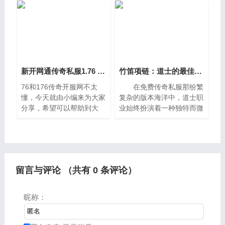
打到一切(专为散人打造一
个传奇外传私服好玩50
片传奇净土)。 1.85雷
版“虎卫传说”，记得接触到
霆二
的第一
新开网通传奇私服1.76 176传奇开服网
竹笛项链：道士的最佳隐性装备
76和176传奇开服网不太
在免费传奇私服那纷繁
懂，今天就由小编来为大家
复杂的版本海洋中，道士职
分享，希望可以帮助到大
业始终扮演着一种独特而微
家，下面一起来看看吧，很
妙的角色，他们既是团队的
多朋友对于新开网通传奇私
润滑剂，又是单挑的艺术
服1。一、有哪些比较正规
家，而在这条充满策略与召
的1.76版传奇私服前端时间
唤之力的道路上，竹笛项链
在百
无疑
留言与评论 （共有
0
条评论）
昵称：