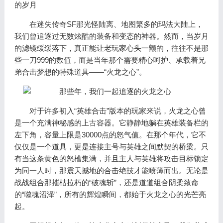
的岁月
在迷失传奇SF那光怪陆离、地图繁多的玛法大陆上，
我们曾追逐过无数炫酷的装备和变态的神器。然而，当岁月
的滤镜缓缓落下，真正能让老玩家心头一颤的，往往不是那
些一刀999的数值，而是当年那个需要精心呵护、承载着兄
弟合击梦想的特殊道具——“火龙之心”。
对于许多初入“英雄合击”版本的玩家来说，火龙之心曾
是一个充满神秘感的上古容器。它静静地躺在英雄装备栏的
左下角，容量上限是30000点的怒气值。在那个年代，它不
仅仅是一个道具，更是连接主号与英雄之间默契的桥梁。只
有当这条黄色的怒槽集满，并且主人与英雄将攻击目标锁定
为同一人时，那震天撼地的合击绝技才能喷薄而出。无论是
战战组合那摧枯拉朽的“破魂斩”，还是道道组合阴柔致命
的“噬魂沼泽”，所有的辉煌瞬间，都始于火龙之心的光芒亮
起。