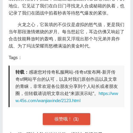
地位。它见证了我们在白日门寻找龙人合成秘籍的执着，也
记录了我们在团战中掐着秒表等待怒气爆发的紧张。
火龙之心，它装填的不仅仅是虚拟的怒气值，更是我们
当年那段激情燃烧的岁月。每当想起它，耳边仿佛又响起了
合击技能释放时的轰鸣，眼前又浮现出那个与兄弟并肩作
战、为了玛法荣耀而怒槽满溢的黄金时代。
Tags：
转载：
感谢您对传奇私服网站-传奇sf发布网-新开传
奇sf网站平台的认可，以及对我们原创作品以及文章
的青睐，非常欢迎各位朋友分享到个人站长或者朋友
圈，但转载请说明文章出处“来源演示站”。
https://ww
w.45s.com/wanjiaxinde/2123.html
很赞哦！
(
1
)