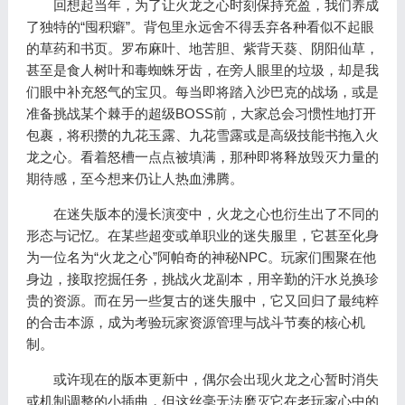
回想起当年，为了让火龙之心时刻保持充盈，我们养成
了独特的“囤积癖”。背包里永远舍不得丢弃各种看似不起眼
的草药和书页。罗布麻叶、地苦胆、紫背天葵、阴阳仙草，
甚至是食人树叶和毒蜘蛛牙齿，在旁人眼里的垃圾，却是我
们眼中补充怒气的宝贝。每当即将踏入沙巴克的战场，或是
准备挑战某个棘手的超级BOSS前，大家总会习惯性地打开
包裹，将积攒的九花玉露、九花雪露或是高级技能书拖入火
龙之心。看着怒槽一点点被填满，那种即将释放毁灭力量的
期待感，至今想来仍让人热血沸腾。
在迷失版本的漫长演变中，火龙之心也衍生出了不同的
形态与记忆。在某些超变或单职业的迷失服里，它甚至化身
为一位名为“火龙之心”阿帕奇的神秘NPC。玩家们围聚在他
身边，接取挖掘任务，挑战火龙副本，用辛勤的汗水兑换珍
贵的资源。而在另一些复古的迷失服中，它又回归了最纯粹
的合击本源，成为考验玩家资源管理与战斗节奏的核心机
制。
或许现在的版本更新中，偶尔会出现火龙之心暂时消失
或机制调整的小插曲，但这丝毫无法磨灭它在老玩家心中的