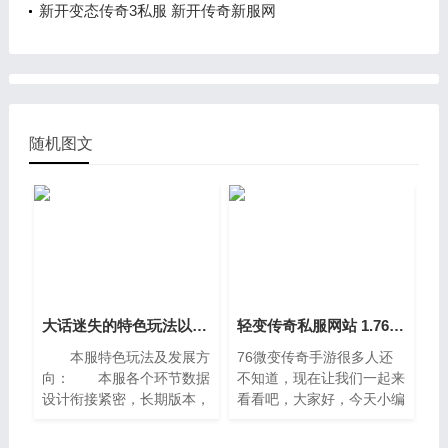
新开变态传奇3私服 新开传奇新服网
随机图文
大话迷失的特色玩法以及发展方向
轻变传奇私服网站 1.76微变传奇手游
本服特色玩法及发展方
76微变传奇手游很多人还
向： 本服各个环节数据
不知道，现在让我们一起来
设计衔接紧密，长期版本，
看看吧，大家好，今天小编
请不要与快餐、激情服来做
来为大家解答轻变传奇私服
比较，经久耐玩，散人可以
网站这个问题，1。一、那