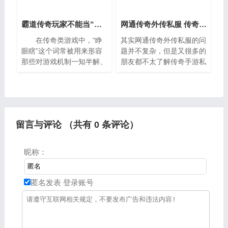
霸道传奇玩家不能当“睁眼瞎”：看清局势，才能掌控战场
网通传奇外传私服 传奇手游私sf平台
在传奇类游戏中，“睁
其实网通传奇外传私服的问
眼瞎”这个词常被用来形容
题并不复杂，但是又很多的
那些对游戏机制一知半解、
朋友都不太了解传奇手游私
盲目操作、缺乏判断力的玩
sf平台，因此呢，今天小编
家。他们往往只顾眼前利
就来为大家分享网通传奇外
益，忽视团队配合，不懂得
传私服的一些知识，希望可
观察战局变化，在
以帮助到大家，下面我们一
留言与评论 （共有
0
条评论）
昵称：
匿名发表
登录账号