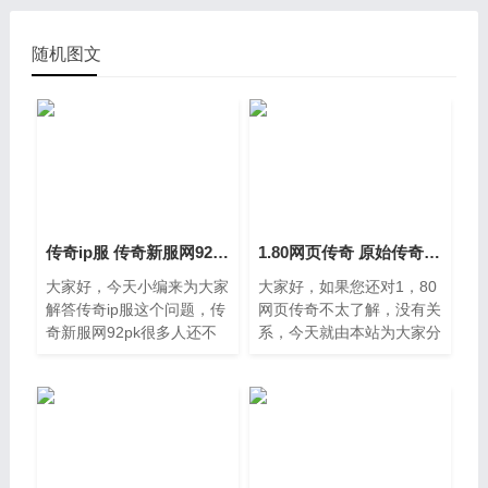
随机图文
传奇ip服 传奇新服网92pk
1.80网页传奇 原始传奇官网
大家好，今天小编来为大家
大家好，如果您还对1，80
解答传奇ip服这个问题，传
网页传奇不太了解，没有关
奇新服网92pk很多人还不
系，今天就由本站为大家分
知道，现在让我们一起来看
享1，80网页传奇的知识，
看吧。一、现在《传奇世
包括原始传奇官网的问题都
界》私服还有出路吗现在的
会给大家分析到，还望可以
私服有的刚开几天就倒，不
解决大家的问题，下面我们
如
就开始吧